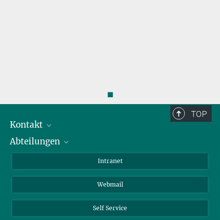
◼
TOP
Kontakt
Abteilungen
Mitarbeiterverzeichnis
Anfahrt
Biomaterialien
Intranet
Biomolekulare Systeme
Webmail
Kolloidchemie
Nachhaltige und Bio-inspirierte Materialien
Self Service