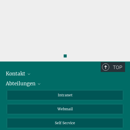
◼
TOP
Kontakt
Abteilungen
Mitarbeiterverzeichnis
Anfahrt
Biomaterialien
Intranet
Biomolekulare Systeme
Webmail
Kolloidchemie
Nachhaltige und Bio-inspirierte Materialien
Self Service