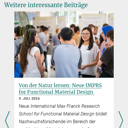
Weitere interessante Beiträge
Rajat K. Singh, Sabrina Omoregbee-Leichnitz, Eric T. Sletten,
José Danglad-Flores, Peter H. Seeberger
Glycan microarray analysis of Candida-related antibodies in
human and mice sera guides biomarker discovery and vaccine
development
PNAS (2025)
Source
DOI
Von der Natur lernen: Neue IMPRS
for Functional Material Design
9. JULI 2026
Neue
International Max Planck Research
School for Functional Material Design
bildet
Nachwuchsforschende im Bereich der