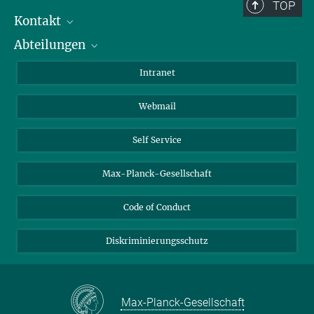
TOP
Kontakt
Abteilungen
Mitarbeiterverzeichnis
Anfahrt
Biomaterialien
Intranet
Biomolekulare Systeme
Webmail
Kolloidchemie
Nachhaltige und Bio-inspirierte Materialien
Self Service
Max-Planck-Gesellschaft
Code of Conduct
Diskriminierungsschutz
Max-Planck-Gesellschaft