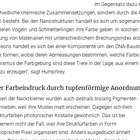
Im Gegensatz dazu en
chiedliche chemische Zusammensetzungen, sondern durch die 
l besteht. Bei den Nanostrukturen handelt es sich um sogenan
ielen Vögeln und Schmetterlingen ihre Farbe geben. In solchen 
ng von Materialien mit unterschiedlichem Brechungsindex erze
eons handelt es sich bei einer Komponente um den DNA-Baust
le formen, wobei deren Abmessungen bestimmen, welche Farbe der 
smus der Farbgebung sind diese Tiere in der Lage, aus einem ei
zu erzeugen“, sagt Humphrey.
r Farbeindruck durch tupfenförmige Anordnun
rben der Nacktkiemer wurden auch deshalb bislang Pigmenten
rieben, weil ihre Muster matt erscheinen. Dagegen schillern
ukturfarben photonischer Kristalle gewöhnlich. Das ist bei
emern nicht der Fall, weil ihre Strukturfarben in Form
opischer Pixel organisiert sind. Anders ausgedrückt ähnelt