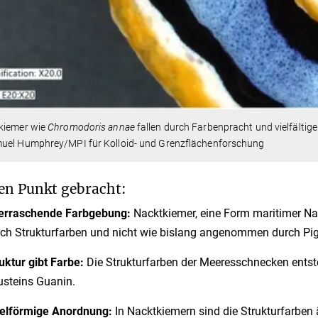
kiemer wie
Chromodoris
annae
fallen durch Farbenpracht und vielfältig
uel Humphrey/MPI für Kolloid- und Grenzflächenforschung
en Punkt gebracht:
erraschende Farbgebung:
Nacktkiemer, eine Form maritimer Na
ch Strukturfarben und nicht wie bislang angenommen durch Pi
uktur gibt Farbe:
Die Strukturfarben der Meeresschnecken entst
steins Guanin.
xelförmige Anordnung:
In Nacktkiemern sind die Strukturfarben