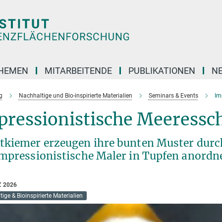
HEMEN
MITARBEITENDE
PUBLIKATIONEN
N
g
Nachhaltige und Bio-inspirierte Materialien
Seminars & Events
Im
pressionistische Meeress
tkiemer erzeugen ihre bunten Muster durch 
impressionistische Maler in Tupfen anordn
Z 2026
ige & Bioinspirierte Materialien