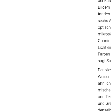
der Far
Bildern
fanden
sechs A
optisch
mikrosk
Guaninkr
Licht e
Farben 
sagt S
Der pix
Weisen 
ähnlich
mischen
und Tec
und Gre
denselb