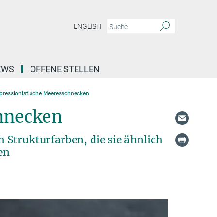
ENGLISH
EWS
OFFENE STELLEN
pressionistische Meeresschnecken
chnecken
Strukturfarben, die sie ähnlich
en