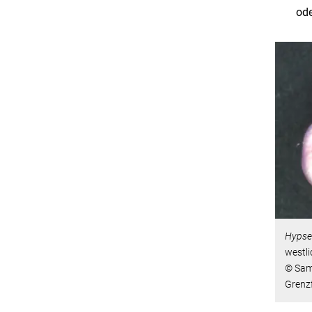
ode
Hypsel
westli
© Sam
Grenz