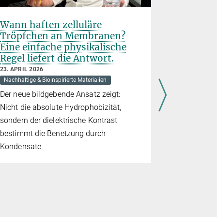
Wann haften zelluläre
“Ecopho
Tröpfchen an Membranen?
Natürlic
Eine einfache physikalische
werden 
Regel liefert die Antwort.
Technol
23. APRIL 2026
1. MÄRZ 2026
Nachhaltige & Bioinspirierte Materialien
Nachhaltige &
Der neue bildgebende Ansatz zeigt:
Dank des M
Nicht die absolute Hydrophobizität,
Programms
sondern der dielektrische Kontrast
Gesellschaf
bestimmt die Benetzung durch
unabhängi
Kondensate.
„Ecophoton
Die Gruppe 
Systeme Li
lebende Mat
Bakterien o
Funktionen