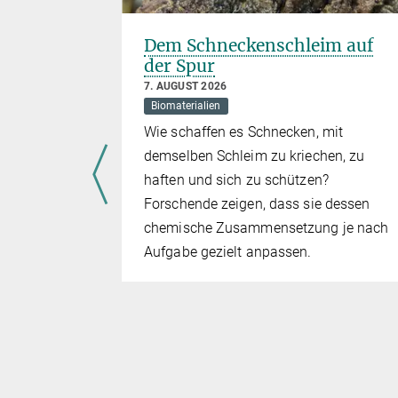
Dem Schneckenschleim auf
der Spur
e und
7. AUGUST 2026
ialien
Biomaterialien
uppe
Wie schaffen es Schnecken, mit
demselben Schleim zu kriechen, zu
ien
haften und sich zu schützen?
e und Bio-
Forschende zeigen, dass sie dessen
te zu den 24
chemische Zusammensetzung je nach
werbungen
Aufgabe gezielt anpassen.
ichnet
este
 einer
e Akademie
 im Jahr
en, um