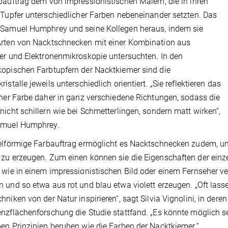
bauftrag dem von impressionistischen Malern, die in ihren
 Tupfer unterschiedlicher Farben nebeneinander setzten. Das
 Samuel Humphrey und seine Kollegen heraus, indem sie
rten von Nacktschnecken mit einer Kombination aus
er und Elektronenmikroskopie untersuchten. In den
opischen Farbtupfern der Nacktkiemer sind die
istalle jeweils unterschiedlich orientiert. „Sie reflektieren das
iner Farbe daher in ganz verschiedene Richtungen, sodass die
nicht schillern wie bei Schmetterlingen, sondern matt wirken“,
amuel Humphrey.
elförmige Farbauftrag ermöglicht es Nacktschnecken zudem, un
zu erzeugen. Zum einen können sie die Eigenschaften der einze
 wie in einem impressionistischen Bild oder einem Fernseher v
 und so etwa aus rot und blau etwa violett erzeugen. „Oft lass
hniken von der Natur inspirieren“, sagt Silvia Vignolini, in dere
nzflächenforschung die Studie stattfand. „Es könnte möglich se
en Prinzipien beruhen wie die Farben der Nacktkiemer.“