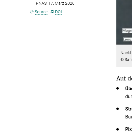
PNAS, 17. März 2026
Source
DOI
Nackt
© Sam
Auf d
Üb
dur
Str
Bau
Pi