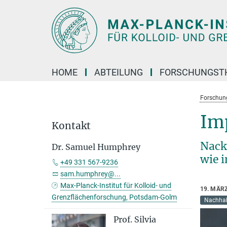
Hauptinhalt
HOME
ABTEILUNG
FORSCHUNGST
Forschun
Im
Kontakt
Nack
Dr. Samuel Humphrey
wie 
+49 331 567-9236
sam.humphrey@...
Max-Planck-Institut für Kolloid- und
19. MÄR
Grenzflächenforschung, Potsdam-Golm
Nachhalt
Prof. Silvia