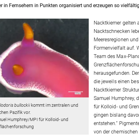
r in Fernsehern in Punkten organisiert und erzeugen so vielfälti
Nacktkiemer gelten a
Nacktschnecken lebe
Meeresregionen und 
Formenvielfalt auf. 
Team des Max-Planck-
Grenzflächenforschu
herausgefunden. Dem
die jeweils einen b
Nacktkiemer Struktur
Samuel Humphrey, d
odoris bullockii
kommt im zentralen und
für Kolloid- und Gr
chen Pazifik vor.
gingen bislang davo
uel Humphrey/MPI für Kolloid- und
entstehen.“ Pigment
flächenforschung
von der chemische