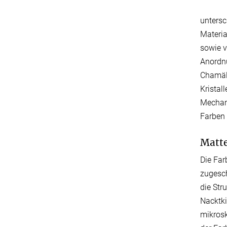
unters
Materia
sowie v
Anordnu
Chamäl
Kristal
Mechani
Farben 
Matte
Die Fa
zugesch
die Str
Nacktki
mikrosk