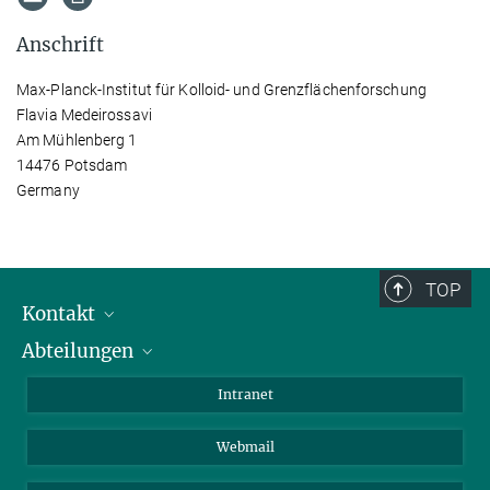
Anschrift
Max-Planck-Institut für Kolloid- und Grenzflächenforschung
Flavia Medeirossavi
Am Mühlenberg 1
14476 Potsdam
Germany
TOP
Kontakt
Abteilungen
Mitarbeiterverzeichnis
Anfahrt
Biomaterialien
Intranet
Biomolekulare Systeme
Webmail
Kolloidchemie