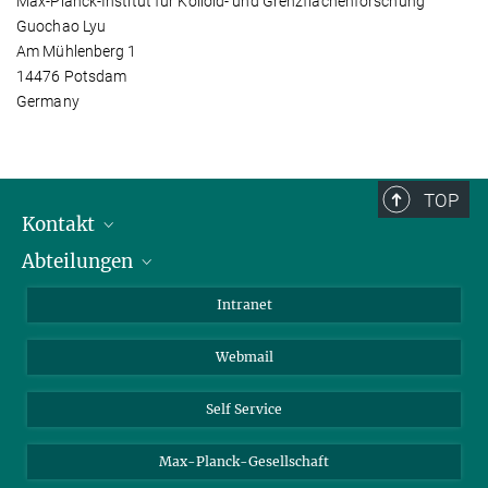
Max-Planck-Institut für Kolloid- und Grenzflächenforschung
Guochao Lyu
Am Mühlenberg 1
14476 Potsdam
Germany
TOP
Kontakt
Abteilungen
Mitarbeiterverzeichnis
Anfahrt
Biomaterialien
Intranet
Biomolekulare Systeme
Webmail
Kolloidchemie
Nachhaltige und Bio-inspirierte Materialien
Self Service
Max-Planck-Gesellschaft