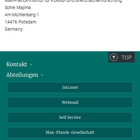
Max-Planck-Institut für Kolloid- und Grenzflächenforschung
Sohei Majima
Am Mühlenberg 1
14476 Potsdam
Germany
TOP
Kontakt
Abteilungen
Mitarbeiterverzeichnis
Anfahrt
Biomaterialien
Intranet
Biomolekulare Systeme
Webmail
Kolloidchemie
Nachhaltige und Bio-inspirierte Materialien
Self Service
Max-Planck-Gesellschaft