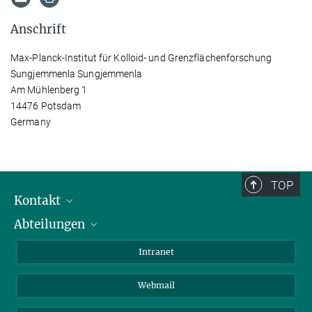
Anschrift
Max-Planck-Institut für Kolloid- und Grenzflächenforschung
Sungjemmenla Sungjemmenla
Am Mühlenberg 1
14476 Potsdam
Germany
TOP
Kontakt
Abteilungen
Mitarbeiterverzeichnis
Anfahrt
Biomaterialien
Intranet
Biomolekulare Systeme
Webmail
Kolloidchemie