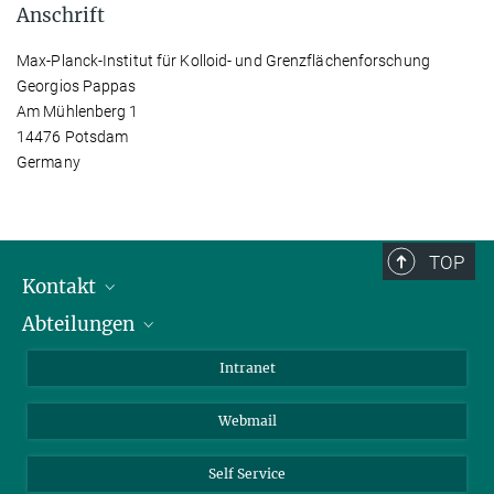
Anschrift
Max-Planck-Institut für Kolloid- und Grenzflächenforschung
Georgios Pappas
Am Mühlenberg 1
14476 Potsdam
Germany
TOP
Kontakt
Abteilungen
Mitarbeiterverzeichnis
Anfahrt
Biomaterialien
Intranet
Biomolekulare Systeme
Webmail
Kolloidchemie
Nachhaltige und Bio-inspirierte Materialien
Self Service