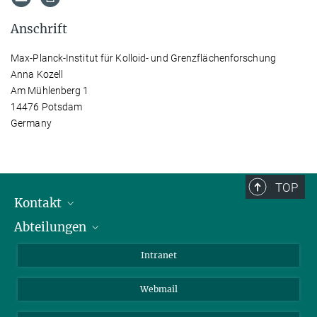
Anschrift
Max-Planck-Institut für Kolloid- und Grenzflächenforschung
Anna Kozell
Am Mühlenberg 1
14476 Potsdam
Germany
TOP
Kontakt
Abteilungen
Mitarbeiterverzeichnis
Anfahrt
Biomaterialien
Intranet
Biomolekulare Systeme
Webmail
Kolloidchemie