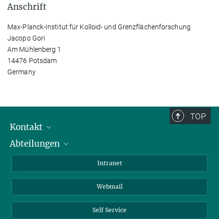
Anschrift
Max-Planck-Institut für Kolloid- und Grenzflächenforschung
Jacopo Gori
Am Mühlenberg 1
14476 Potsdam
Germany
TOP
Kontakt
Abteilungen
Mitarbeiterverzeichnis
Anfahrt
Biomaterialien
Intranet
Biomolekulare Systeme
Webmail
Kolloidchemie
Nachhaltige und Bio-inspirierte Materialien
Self Service