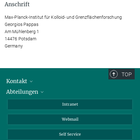
Anschrift
Max-Planck-Institut für Kolloid- und Grenzflächenforschung
Georgios Pappas
Am Mühlenberg 1
14476 Potsdam
Germany
TOP
Kontakt
Abteilungen
Mitarbeiterverzeichnis
Anfahrt
Biomaterialien
Intranet
Biomolekulare Systeme
Webmail
Kolloidchemie
Nachhaltige und Bio-inspirierte Materialien
Self Service