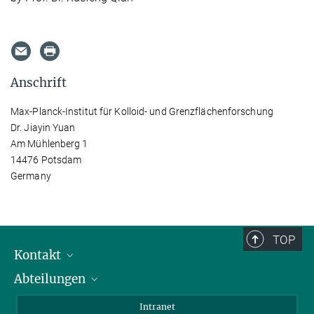
Anschrift
Max-Planck-Institut für Kolloid- und Grenzflächenforschung
Dr. Jiayin Yuan
Am Mühlenberg 1
14476 Potsdam
Germany
TOP
Kontakt
Abteilungen
Mitarbeiterverzeichnis
Anfahrt
Biomaterialien
Intranet