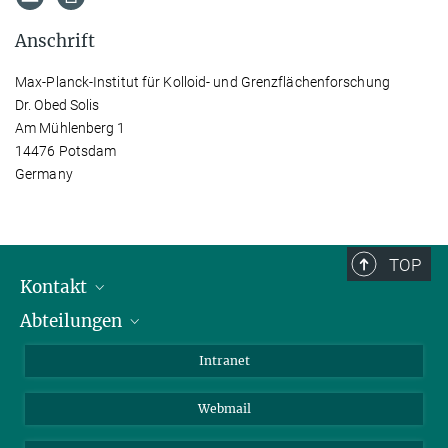
Anschrift
Max-Planck-Institut für Kolloid- und Grenzflächenforschung
Dr. Obed Solis
Am Mühlenberg 1
14476 Potsdam
Germany
TOP
Kontakt
Abteilungen
Mitarbeiterverzeichnis
Anfahrt
Biomaterialien
Intranet
Biomolekulare Systeme
Webmail
Kolloidchemie