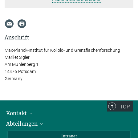
Anschrift
Max-Planck-Institut für Kolloid- und Grenzflächenforschung
Marilet Sigler
Am Mühlenberg 1
14476 Potsdam
Germany
TOP
Kontakt
Abteilungen
Mitarbeiterverzeichnis
Anfahrt
Biomaterialien
Intranet