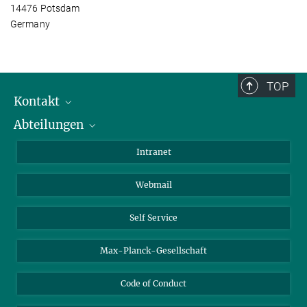
14476 Potsdam
Germany
TOP
Kontakt
Abteilungen
Mitarbeiterverzeichnis
Anfahrt
Biomaterialien
Intranet
Biomolekulare Systeme
Webmail
Kolloidchemie
Nachhaltige und Bio-inspirierte Materialien
Self Service
Max-Planck-Gesellschaft
Code of Conduct