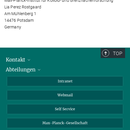
Max-Planck-Institut für Kolloid- und Grenzflächenforschung
Lia Perez Rostgaard
Am Mühlenberg 1
14476 Potsdam
Germany
TOP
Kontakt
Abteilungen
Mitarbeiterverzeichnis
Anfahrt
Biomaterialien
Intranet
Biomolekulare Systeme
Webmail
Kolloidchemie
Nachhaltige und Bio-inspirierte Materialien
Self Service
Max-Planck-Gesellschaft