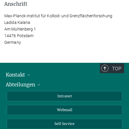
Anschrift
Max-Planck-Institut für Kolloid- und Grenzflächenforschung
Ladida Kalana
Am Mühlenberg 1
14476 Potsdam
Germany
TOP
Kontakt
Abteilungen
Mitarbeiterverzeichnis
Anfahrt
Biomaterialien
Intranet
Biomolekulare Systeme
Webmail
Kolloidchemie
Nachhaltige und Bio-inspirierte Materialien
Self Service