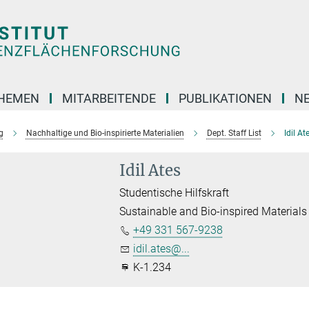
HEMEN
MITARBEITENDE
PUBLIKATIONEN
N
g
Nachhaltige und Bio-inspirierte Materialien
Dept. Staff List
Idil At
Idil Ates
Studentische Hilfskraft
Sustainable and Bio-inspired Materials
+49 331 567-9238
idil.ates@...
K-1.234