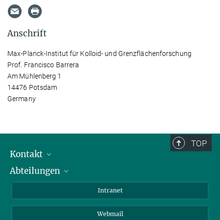
Anschrift
Max-Planck-Institut für Kolloid- und Grenzflächenforschung
Prof. Francisco Barrera
Am Mühlenberg 1
14476 Potsdam
Germany
TOP
Kontakt
Abteilungen
Mitarbeiterverzeichnis
Anfahrt
Biomaterialien
Intranet
Biomolekulare Systeme
Webmail