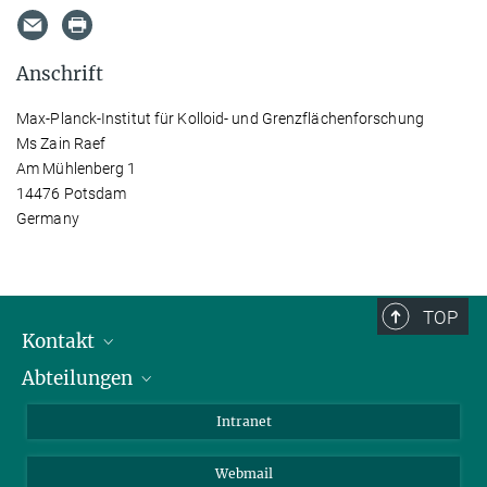
Anschrift
Max-Planck-Institut für Kolloid- und Grenzflächenforschung
Ms Zain Raef
Am Mühlenberg 1
14476 Potsdam
Germany
TOP
Kontakt
Abteilungen
Mitarbeiterverzeichnis
Anfahrt
Biomaterialien
Intranet
Biomolekulare Systeme
Webmail