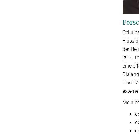
Forsc
Cellulo
Flüssig
der Hel
(z. B. 
eine ef
Bislang
lässt. 
externe
Mein be
d
d
d