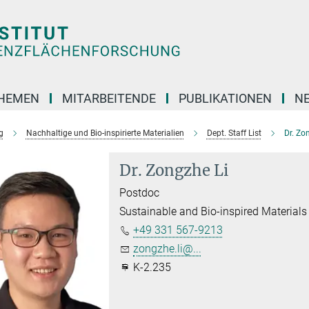
HEMEN
MITARBEITENDE
PUBLIKATIONEN
N
g
Nachhaltige und Bio-inspirierte Materialien
Dept. Staff List
Dr. Zo
Dr. Zongzhe Li
Postdoc
Sustainable and Bio-inspired Materials
+49 331 567-9213
zongzhe.li@...
K-2.235