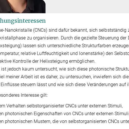
hungsinteressen
se-Nanokristalle (CNCs) sind dafür bekannt, sich selbstständig
kristallphase zu organisieren. Durch die gezielte Steuerung der D
ixsteigung) lassen sich unterschiedliche Strukturfarben erzeug
Temperatur, relative Luftfeuchtigkeit und Ionenstärke) den Selb
fektive Kontrolle der Helixsteigung ermöglichen.
 ist jedoch kaum untersucht, wie sich diese photonische Strukt
Ziel meiner Arbeit ist es daher, zu untersuchen, inwiefern sich d
 Einflüsse steuern lässt und wie sich diese Veränderungen auf
sonderes Interesse gilt:
em Verhalten selbstorganisierter CNCs unter externen Stimuli,
en photonischen Eigenschaften von CNCs unter externen Stimuli
en photonischen Mustern, die von selbstorganisierten CNCs unter