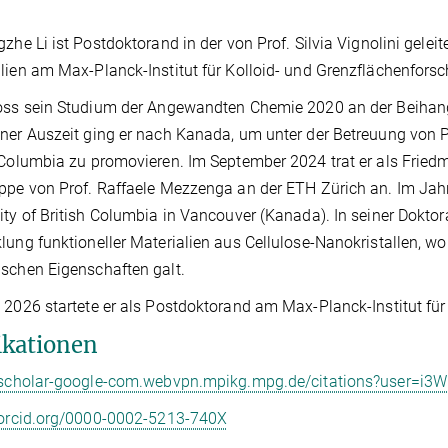
gzhe Li ist Postdoktorand in der von Prof. Silvia Vignolini gelei
lien am Max-Planck-Institut für Kolloid- und Grenzflächenfors
oss sein Studium der Angewandten Chemie 2020 an der Beihang-
ner Auszeit ging er nach Kanada, um unter der Betreuung von P
 Columbia zu promovieren. Im September 2024 trat er als Frie
ppe von Prof. Raffaele Mezzenga an der ETH Zürich an. Im Jah
ity of British Columbia in Vancouver (Kanada). In seiner Doktor
lung funktioneller Materialien aus Cellulose-Nanokristallen, wo
schen Eigenschaften galt.
 2026 startete er als Postdoktorand am Max-Planck-Institut fü
ikationen
//scholar-google-com.webvpn.mpikg.mpg.de/citations?user=
/orcid.org/0000-0002-5213-740X