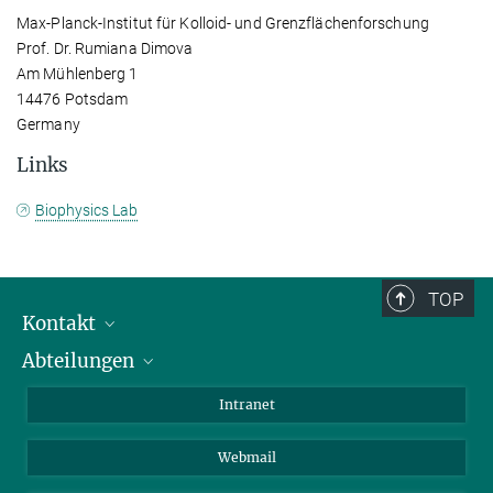
Max-Planck-Institut für Kolloid- und Grenzflächenforschung
Prof. Dr. Rumiana Dimova
Am Mühlenberg 1
14476 Potsdam
Germany
Links
Biophysics Lab
TOP
Kontakt
Abteilungen
Mitarbeiterverzeichnis
Anfahrt
Biomaterialien
Intranet
Biomolekulare Systeme
Webmail
Kolloidchemie