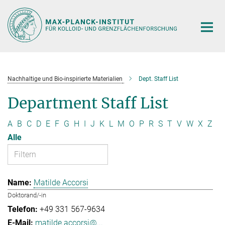
Hauptinhalt
Nachhaltige und Bio-inspirierte Materialien
Dept. Staff List
Department Staff List
A
B
C
D
E
F
G
H
I
J
K
L
M
O
P
R
S
T
V
W
X
Z
Alle
Matilde Accorsi
Doktorand/-in
+49 331 567-9634
matilde.accorsi@...