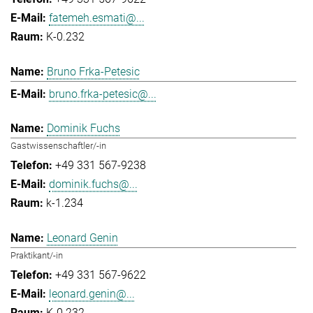
fatemeh.esmati@...
K-0.232
Bruno Frka-Petesic
bruno.frka-petesic@...
Dominik Fuchs
Gastwissenschaftler/-in
+49 331 567-9238
dominik.fuchs@...
k-1.234
Leonard Genin
Praktikant/-in
+49 331 567-9622
leonard.genin@...
K-0.232