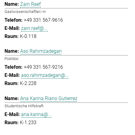
Zain Raef
Gastwissenschaftler/-in
+49 331 567-9616
zain.raef@...
K-0.118
Aso Rahimzadegan
Postdoc
+49 331 567-9216
aso.rahimzadegan@...
K-2.228
Ana Karina Riano Gutierrez
Studentische Hilfskraft
ana.karina@...
K-1.233