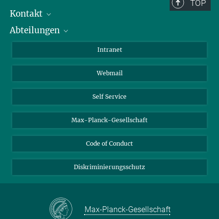
Berlin: +49 30 838 59-...
TOP
Kontakt
Room/Region codes:
Abteilungen
Mitarbeiterverzeichnis
Z- ~ Central building (Zentralgebäude)
Anfahrt
Biomaterialien
K- ~ Institut
Intranet
AS23a- ~ Berlin (SupraFAB)
Biomolekulare Systeme
Webmail
Kolloidchemie
Nachhaltige und Bio-inspirierte Materialien
Self Service
Max-Planck-Gesellschaft
Code of Conduct
Diskriminierungsschutz
Max-Planck-Gesellschaft