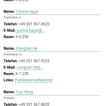
Yumna Hajjar
Praktikant/-in
+49 331 567-9620
yumna.hajjar@...
K-0.230
Xianglian He
Doktorand/-in
+49 331 567-9233
xianglian.he@...
K-1.235
Publikationsreferenzen
Yuzi Hong
Postdoc
+49 331 567-9620