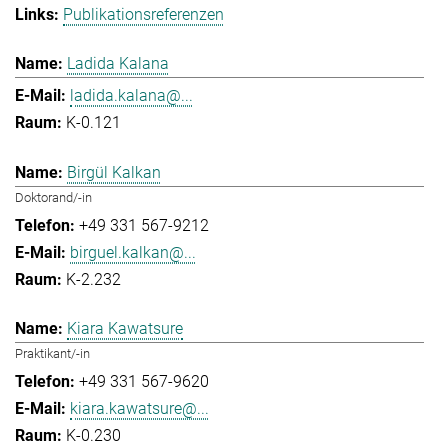
Publikationsreferenzen
Ladida Kalana
ladida.kalana@...
K-0.121
Birgül Kalkan
Doktorand/-in
+49 331 567-9212
birguel.kalkan@...
K-2.232
Kiara Kawatsure
Praktikant/-in
+49 331 567-9620
kiara.kawatsure@...
K-0.230