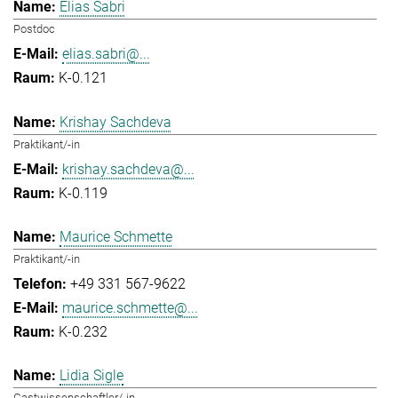
Elias Sabri
Postdoc
elias.sabri@...
K-0.121
Krishay Sachdeva
Praktikant/-in
krishay.sachdeva@...
K-0.119
Maurice Schmette
Praktikant/-in
+49 331 567-9622
maurice.schmette@...
K-0.232
Lidia Sigle
Gastwissenschaftler/-in