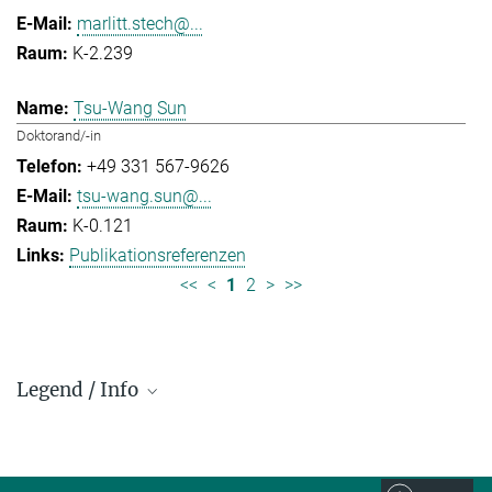
marlitt.stech@...
K-2.239
Tsu-Wang Sun
Doktorand/-in
+49 331 567-9626
tsu-wang.sun@...
K-0.121
Publikationsreferenzen
<<
<
1
2
>
>>
Legend / Info
Prefix and Extension:
Golm: +49 331 567 - ...