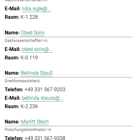
lidia.sigle@...
K-1.228
Obed Solis
Gastwissenschaftler/-in
obed.solis@...
K-0.119
Bellinda Stauß
Direktionsassistenz
+49 331 567-9203
bellinda.stauss@...
K-2.236
Marlitt Stech
Forschungskoordinator/-in
+49 331 567-9208