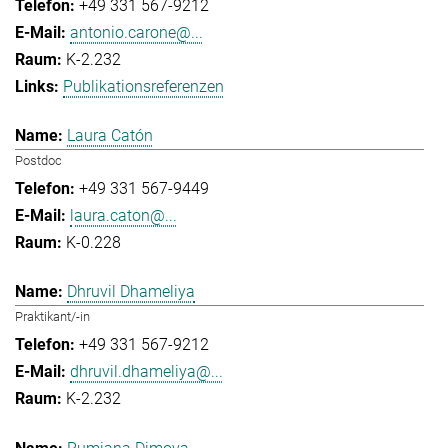
+49 331 567-9212
antonio.carone@...
K-2.232
Publikationsreferenzen
Laura Catón
Postdoc
+49 331 567-9449
laura.caton@...
K-0.228
Dhruvil Dhameliya
Praktikant/-in
+49 331 567-9212
dhruvil.dhameliya@...
K-2.232