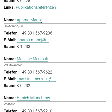
K-0.228
Publikationsreferenzen
Aparna Manoj
Doktorand/-in
+49 331 567-9236
aparna.manoj@...
K-1.233
Massine Merzouk
Praktikant/-in
+49 331 567-9622
massine.merzouk@...
K-0.232
Hanieh Mianehrow
Postdoc
+49 331 567-9210