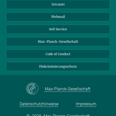
Anfahrt
Biomaterialien
Intranet
Biomolekulare Systeme
Webmail
Kolloidchemie
Nachhaltige und Bio-inspirierte Materialien
Self Service
Max-Planck-Gesellschaft
Code of Conduct
Diskriminierungsschutz
Max-Planck-Gesellschaft
Datenschutzhinweise
Impressum