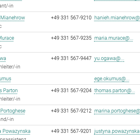
ant/-in
 Mianehrow
+49 331 567-9210
hanieh.mianehrow@.
c
Murace
+49 331 567-9235
maria.murace@...
c
awa
+49 331 567-9447
yu.ogawa@...
leiter/-in
umus
ege.okumus@...
 Parton
+49 331 567-9204
thomas.parton@...
leiter/-in
 Portoghese
+49 331 567-9212
marina.portoghese@.
nd/-in
a Powazynska
+49 331 567-9201
justyna.powazynska
onsassistenz