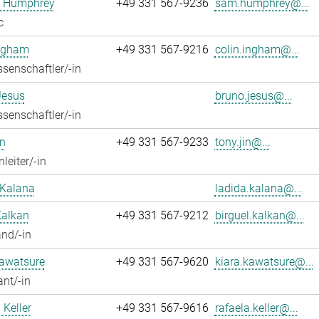
 Humphrey
+49 331 567-9236
sam.humphrey@...
c
Ingham
+49 331 567-9216
colin.ingham@...
senschaftler/-in
Jesus
bruno.jesus@...
senschaftler/-in
n
+49 331 567-9233
tony.jin@...
leiter/-in
 Kalana
ladida.kalana@...
Kalkan
+49 331 567-9212
birguel.kalkan@...
nd/-in
Kawatsure
+49 331 567-9620
kiara.kawatsure@...
ant/-in
 Keller
+49 331 567-9616
rafaela.keller@...