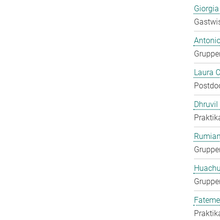
Giorgia
Gastwis
Antoni
Gruppen
Laura 
Postdo
Dhruvil
Praktik
Rumian
Gruppen
Huachu
Gruppen
Fateme
Praktik