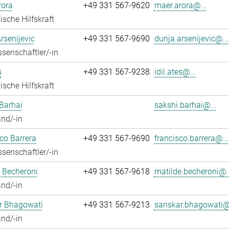
rora
+49 331 567-9620
maer.arora@...
ische Hilfskraft
rsenijevic
+49 331 567-9690
dunja.arsenijevic@...
senschaftler/-in
s
+49 331 567-9238
idil.ates@...
ische Hilfskraft
Barhai
sakshi.barhai@...
nd/-in
co Barrera
+49 331 567-9690
francisco.barrera@...
senschaftler/-in
 Becheroni
+49 331 567-9618
matilde.becheroni@..
nd/-in
r Bhagowati
+49 331 567-9213
sanskar.bhagowati@.
nd/-in