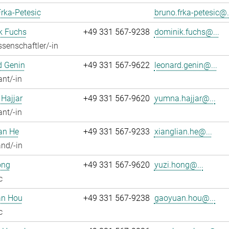
rka-Petesic
bruno.frka-petesic@.
k Fuchs
+49 331 567-9238
dominik.fuchs@...
senschaftler/-in
d Genin
+49 331 567-9622
leonard.genin@...
ant/-in
Hajjar
+49 331 567-9620
yumna.hajjar@...
ant/-in
an He
+49 331 567-9233
xianglian.he@...
nd/-in
ong
+49 331 567-9620
yuzi.hong@...
c
n Hou
+49 331 567-9238
gaoyuan.hou@...
c