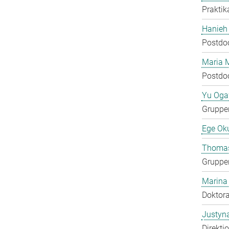
Praktik
Hanieh
Postdo
Maria 
Postdo
Yu Og
Gruppen
Ege Ok
Thomas
Gruppen
Marina
Doktora
Justyn
Direkti