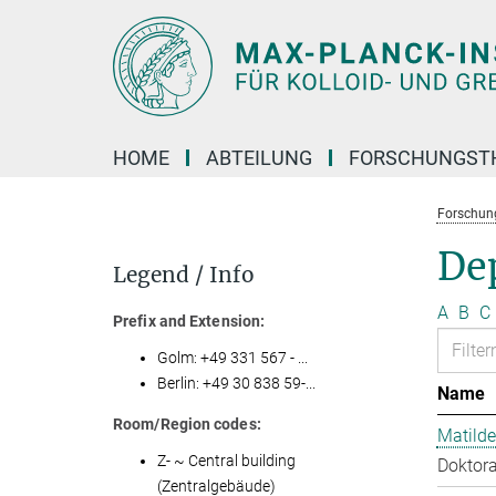
Hauptinhalt
HOME
ABTEILUNG
FORSCHUNGST
Forschun
Dep
Legend / Info
A
B
C
Prefix and Extension:
Golm: +49 331 567 - ...
Berlin: +49 30 838 59-...
Name
Room/Region codes:
Matilde
Z- ~ Central building
Doktora
(Zentralgebäude)