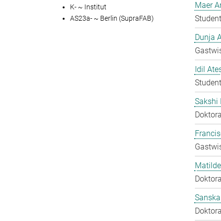
Maer A
K- ~ Institut
Student
AS23a- ~ Berlin (SupraFAB)
Dunja A
Gastwis
Idil Ate
Student
Sakshi 
Doktora
Francis
Gastwis
Matilde
Doktora
Sanska
Doktora