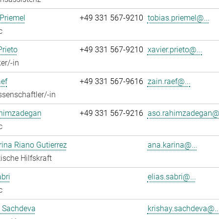
Priemel
+49 331 567-9210
tobias.priemel@...
c
Prieto
+49 331 567-9210
xavier.prieto@...
er/-in
ef
+49 331 567-9616
zain.raef@...
senschaftler/-in
himzadegan
+49 331 567-9216
aso.rahimzadegan@.
c
ina Riano Gutierrez
ana.karina@...
ische Hilfskraft
abri
elias.sabri@...
c
y Sachdeva
krishay.sachdeva@..