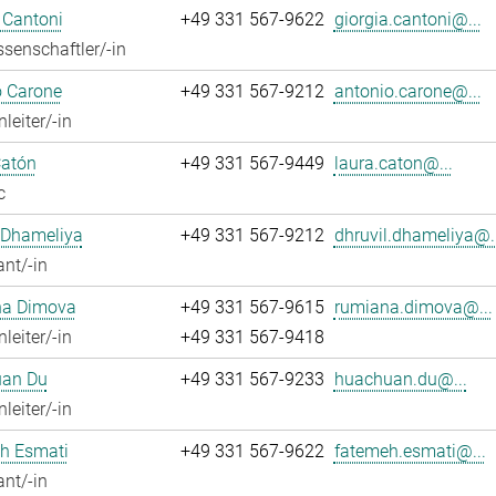
 Cantoni
+49 331 567-9622
giorgia.cantoni@...
senschaftler/-in
o Carone
+49 331 567-9212
antonio.carone@...
leiter/-in
Catón
+49 331 567-9449
laura.caton@...
c
 Dhameliya
+49 331 567-9212
dhruvil.dhameliya@..
ant/-in
a Dimova
+49 331 567-9615
rumiana.dimova@...
leiter/-in
+49 331 567-9418
an Du
+49 331 567-9233
huachuan.du@...
leiter/-in
h Esmati
+49 331 567-9622
fatemeh.esmati@...
ant/-in