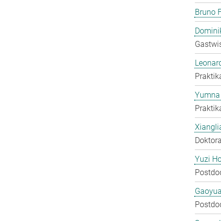
Bruno F
Domini
Gastwis
Leonar
Praktik
Yumna 
Praktik
Xiangli
Doktora
Yuzi H
Postdo
Gaoyua
Postdo