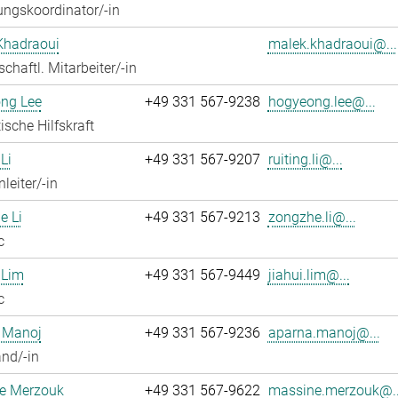
ngskoordinator/-in
Khadraoui
malek.khadraoui@...
chaftl. Mitarbeiter/-in
ng Lee
+49 331 567-9238
hogyeong.lee@...
ische Hilfskraft
Li
+49 331 567-9207
ruiting.li@...
leiter/-in
e Li
+49 331 567-9213
zongzhe.li@...
c
 Lim
+49 331 567-9449
jiahui.lim@...
c
 Manoj
+49 331 567-9236
aparna.manoj@...
nd/-in
e Merzouk
+49 331 567-9622
massine.merzouk@..