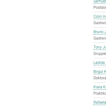
Samuel
Postdo
Colin 
Gastwis
Bruno 
Gastwis
Tony Ji
Gruppen
Ladida
Birgül 
Doktora
Kiara 
Praktik
Rafaela