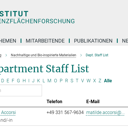
HEMEN
MITARBEITENDE
PUBLIKATIONEN
N
g
Nachhaltige und Bio-inspirierte Materialien
Dept. Staff List
artment Staff List
D
E
F
G
H
I
J
K
L
M
O
P
R
S
T
V
W
X
Z
Alle
Telefon
E-Mail
 Accorsi
+49 331 567-9634
matilde.accorsi@...
nd/-in