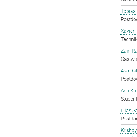
Tobias 
Postdo
Xavier 
Technik
Zain Ra
Gastwis
Aso Ra
Postdo
Ana Kar
Student
Elias S
Postdo
Krisha