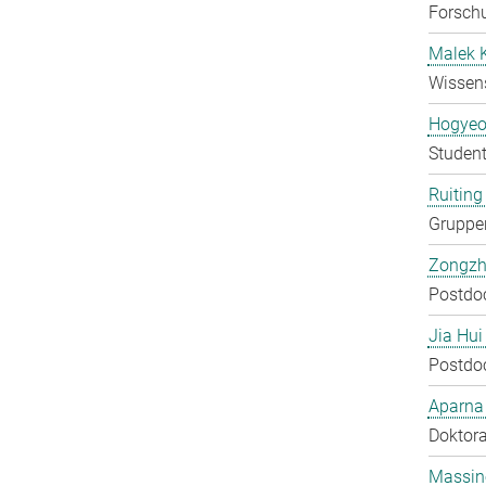
Forschu
Malek 
Wissens
Hogyeo
Student
Ruiting 
Gruppen
Zongzh
Postdo
Jia Hui
Postdo
Aparna
Doktora
Massin