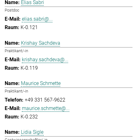
Elias Sabri
Postdoc
elias.sabri@...
K-0.121
Krishay Sachdeva
Praktikant/-in
krishay.sachdeva@...
K-0.119
Maurice Schmette
Praktikant/-in
+49 331 567-9622
maurice.schmette@...
K-0.232
Lidia Sigle
Gastwissenschaftler/-in