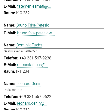
fatemeh.esmati@...
K-0.232
Bruno Frka-Petesic
bruno.frka-petesic@...
Dominik Fuchs
Gastwissenschaftler/-in
+49 331 567-9238
dominik.fuchs@...
k-1.234
Leonard Genin
Praktikant/-in
+49 331 567-9622
leonard.genin@...
K-0.232