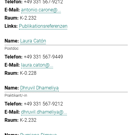
+49 331 567-9212
antonio.carone@...
K-2.232
Publikationsreferenzen
Laura Catón
Postdoc
+49 331 567-9449
laura.caton@...
K-0.228
Dhruvil Dhameliya
Praktikant/-in
+49 331 567-9212
dhruvil.dhameliya@...
K-2.232