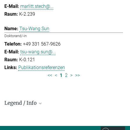
marlitt.stech@...
K-2.239
Tsu-Wang Sun
Doktorand/-in
+49 331 567-9626
tsu-wang.sun@...
K-0.121
Publikationsreferenzen
<<
<
1
2
>
>>
Legend / Info
Prefix and Extension:
Golm: +49 331 567 - ...