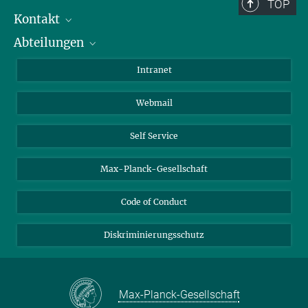
Berlin: +49 30 838 59-...
TOP
Kontakt
Room/Region codes:
Abteilungen
Mitarbeiterverzeichnis
Z- ~ Central building (Zentralgebäude)
Anfahrt
Biomaterialien
K- ~ Institut
Intranet
AS23a- ~ Berlin (SupraFAB)
Biomolekulare Systeme
Webmail
Kolloidchemie
Nachhaltige und Bio-inspirierte Materialien
Self Service
Max-Planck-Gesellschaft
Code of Conduct
Diskriminierungsschutz
Max-Planck-Gesellschaft