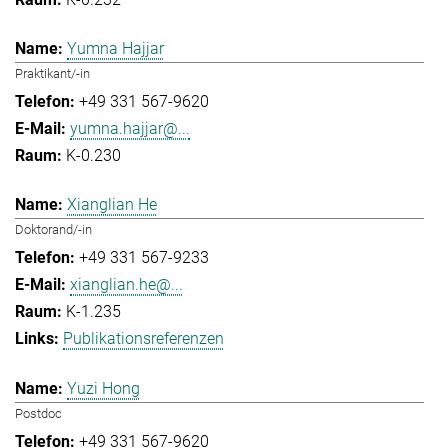
Yumna Hajjar
Praktikant/-in
+49 331 567-9620
yumna.hajjar@...
K-0.230
Xianglian He
Doktorand/-in
+49 331 567-9233
xianglian.he@...
K-1.235
Publikationsreferenzen
Yuzi Hong
Postdoc
+49 331 567-9620