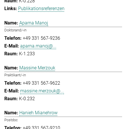
K-0.228
Publikationsreferenzen
Aparna Manoj
Doktorand/-in
+49 331 567-9236
aparna.manoj@...
K-1.233
Massine Merzouk
Praktikant/-in
+49 331 567-9622
massine.merzouk@...
K-0.232
Hanieh Mianehrow
Postdoc
+49 331 567-9210