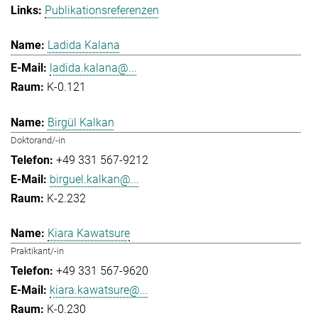
Publikationsreferenzen
Ladida Kalana
ladida.kalana@...
K-0.121
Birgül Kalkan
Doktorand/-in
+49 331 567-9212
birguel.kalkan@...
K-2.232
Kiara Kawatsure
Praktikant/-in
+49 331 567-9620
kiara.kawatsure@...
K-0.230