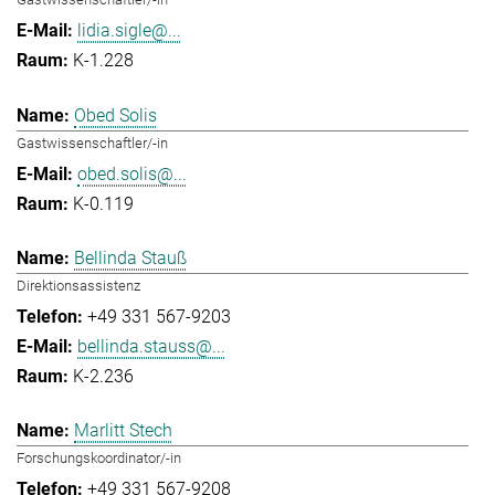
lidia.sigle@...
K-1.228
Obed Solis
Gastwissenschaftler/-in
obed.solis@...
K-0.119
Bellinda Stauß
Direktionsassistenz
+49 331 567-9203
bellinda.stauss@...
K-2.236
Marlitt Stech
Forschungskoordinator/-in
+49 331 567-9208