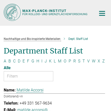
Hauptinhalt
Nachhaltige und Bio-inspirierte Materialien
Dept. Staff List
Department Staff List
A
B
C
D
E
F
G
H
I
J
K
L
M
O
P
R
S
T
V
W
X
Z
Alle
Matilde Accorsi
Doktorand/-in
+49 331 567-9634
matilde.accorsi@...