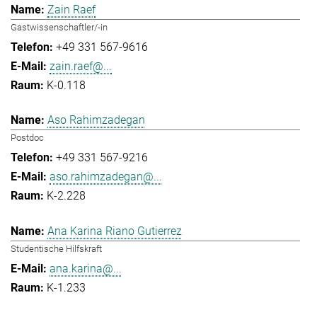
Zain Raef
Gastwissenschaftler/-in
+49 331 567-9616
zain.raef@...
K-0.118
Aso Rahimzadegan
Postdoc
+49 331 567-9216
aso.rahimzadegan@...
K-2.228
Ana Karina Riano Gutierrez
Studentische Hilfskraft
ana.karina@...
K-1.233