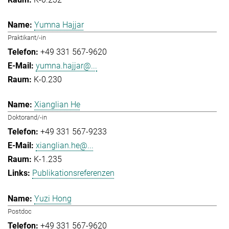
Yumna Hajjar
Praktikant/-in
+49 331 567-9620
yumna.hajjar@...
K-0.230
Xianglian He
Doktorand/-in
+49 331 567-9233
xianglian.he@...
K-1.235
Publikationsreferenzen
Yuzi Hong
Postdoc
+49 331 567-9620