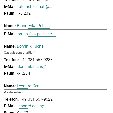
fatemeh.esmati@...
K-0.232
Bruno Frka-Petesic
bruno.frka-petesic@...
Dominik Fuchs
Gastwissenschaftler/-in
+49 331 567-9238
dominik.fuchs@...
k-1.234
Leonard Genin
Praktikant/-in
+49 331 567-9622
leonard.genin@...
K-0.232