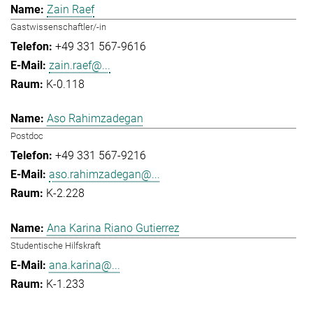
Zain Raef
Gastwissenschaftler/-in
+49 331 567-9616
zain.raef@...
K-0.118
Aso Rahimzadegan
Postdoc
+49 331 567-9216
aso.rahimzadegan@...
K-2.228
Ana Karina Riano Gutierrez
Studentische Hilfskraft
ana.karina@...
K-1.233