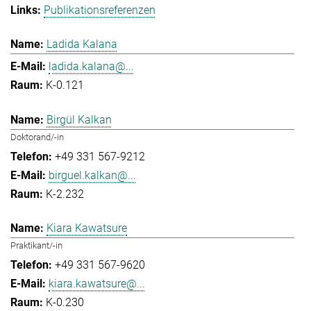
Publikationsreferenzen
Ladida Kalana
ladida.kalana@...
K-0.121
Birgül Kalkan
Doktorand/-in
+49 331 567-9212
birguel.kalkan@...
K-2.232
Kiara Kawatsure
Praktikant/-in
+49 331 567-9620
kiara.kawatsure@...
K-0.230