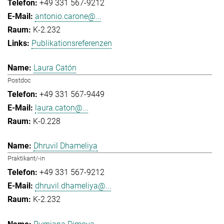
+49 331 567-9212
antonio.carone@...
K-2.232
Publikationsreferenzen
Laura Catón
Postdoc
+49 331 567-9449
laura.caton@...
K-0.228
Dhruvil Dhameliya
Praktikant/-in
+49 331 567-9212
dhruvil.dhameliya@...
K-2.232