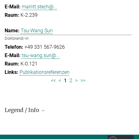
marlitt.stech@...
K-2.239
Tsu-Wang Sun
Doktorand/-in
+49 331 567-9626
tsu-wang.sun@...
K-0.121
Publikationsreferenzen
<<
<
1
2
>
>>
Legend / Info
Prefix and Extension:
Golm: +49 331 567 - ...