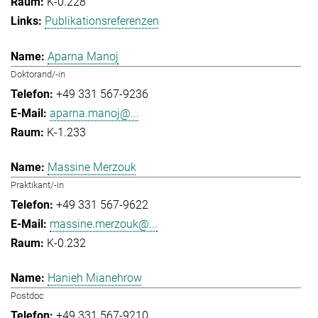
K-0.228
Publikationsreferenzen
Aparna Manoj
Doktorand/-in
+49 331 567-9236
aparna.manoj@...
K-1.233
Massine Merzouk
Praktikant/-in
+49 331 567-9622
massine.merzouk@...
K-0.232
Hanieh Mianehrow
Postdoc
+49 331 567-9210