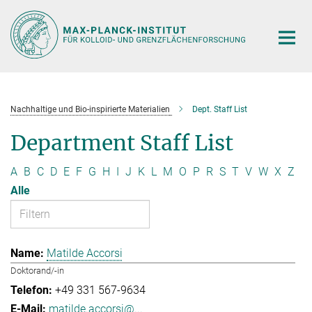
Hauptinhalt
Nachhaltige und Bio-inspirierte Materialien
Dept. Staff List
Department Staff List
A
B
C
D
E
F
G
H
I
J
K
L
M
O
P
R
S
T
V
W
X
Z
Alle
Matilde Accorsi
Doktorand/-in
+49 331 567-9634
matilde.accorsi@...