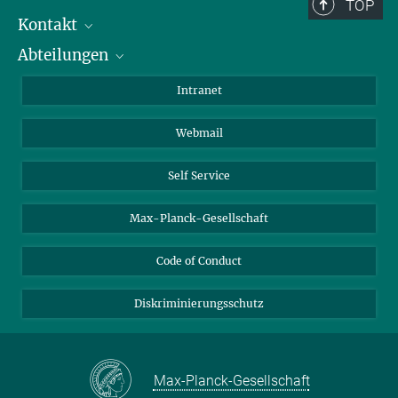
Berlin: +49 30 838 59-...
TOP
Kontakt
Room/Region codes:
Abteilungen
Mitarbeiterverzeichnis
Z- ~ Central building (Zentralgebäude)
Anfahrt
Biomaterialien
K- ~ Institut
Intranet
AS23a- ~ Berlin (SupraFAB)
Biomolekulare Systeme
Webmail
Kolloidchemie
Nachhaltige und Bio-inspirierte Materialien
Self Service
Max-Planck-Gesellschaft
Code of Conduct
Diskriminierungsschutz
Max-Planck-Gesellschaft