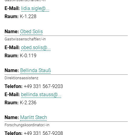
lidia.sigle@...
K-1.228
Obed Solis
Gastwissenschaftler/-in
obed.solis@...
K-0.119
Bellinda Stauß
Direktionsassistenz
+49 331 567-9203
bellinda.stauss@...
K-2.236
Marlitt Stech
Forschungskoordinator/-in
+49 331 567-9208