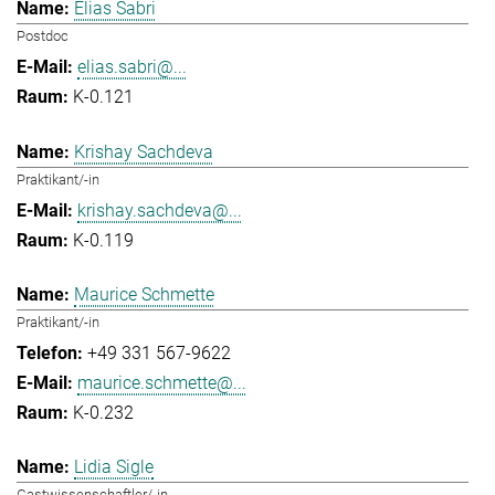
Elias Sabri
Postdoc
elias.sabri@...
K-0.121
Krishay Sachdeva
Praktikant/-in
krishay.sachdeva@...
K-0.119
Maurice Schmette
Praktikant/-in
+49 331 567-9622
maurice.schmette@...
K-0.232
Lidia Sigle
Gastwissenschaftler/-in