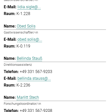
lidia.sigle@...
K-1.228
Obed Solis
Gastwissenschaftler/-in
obed.solis@...
K-0.119
Bellinda Stauß
Direktionsassistenz
+49 331 567-9203
bellinda.stauss@...
K-2.236
Marlitt Stech
Forschungskoordinator/-in
+49 331 567-9208