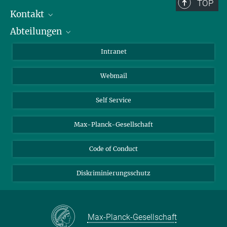
Berlin: +49 30 838 59-...
TOP
Kontakt
Room/Region codes:
Abteilungen
Mitarbeiterverzeichnis
Z- ~ Central building (Zentralgebäude)
Anfahrt
Biomaterialien
K- ~ Institut
Intranet
AS23a- ~ Berlin (SupraFAB)
Biomolekulare Systeme
Webmail
Kolloidchemie
Nachhaltige und Bio-inspirierte Materialien
Self Service
Max-Planck-Gesellschaft
Code of Conduct
Diskriminierungsschutz
Max-Planck-Gesellschaft