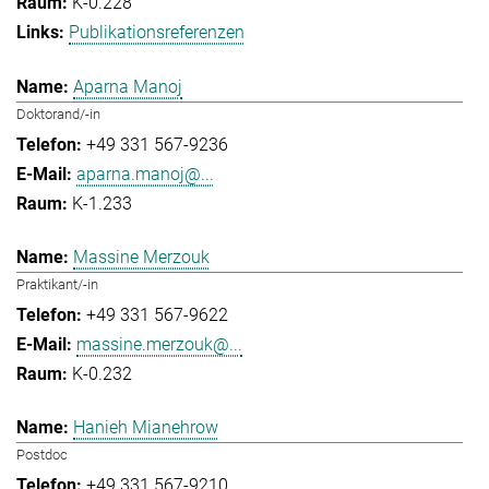
K-0.228
Publikationsreferenzen
Aparna Manoj
Doktorand/-in
+49 331 567-9236
aparna.manoj@...
K-1.233
Massine Merzouk
Praktikant/-in
+49 331 567-9622
massine.merzouk@...
K-0.232
Hanieh Mianehrow
Postdoc
+49 331 567-9210