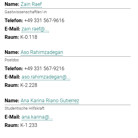
Zain Raef
Gastwissenschaftler/-in
+49 331 567-9616
zain.raef@...
K-0.118
Aso Rahimzadegan
Postdoc
+49 331 567-9216
aso.rahimzadegan@...
K-2.228
Ana Karina Riano Gutierrez
Studentische Hilfskraft
ana.karina@...
K-1.233