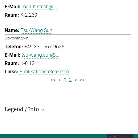
marlitt.stech@...
K-2.239
Tsu-Wang Sun
Doktorand/-in
+49 331 567-9626
tsu-wang.sun@...
K-0.121
Publikationsreferenzen
<<
<
1
2
>
>>
Legend / Info
Prefix and Extension:
Golm: +49 331 567 - ...