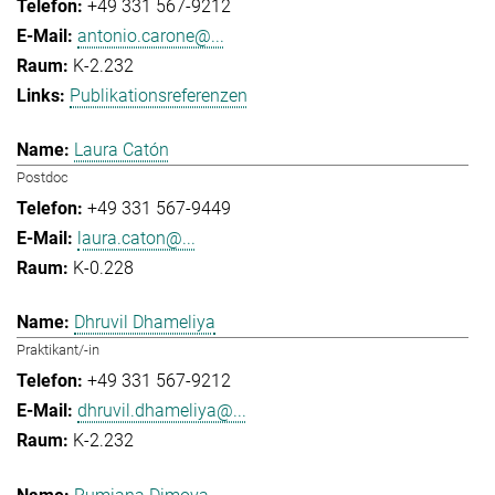
+49 331 567-9212
antonio.carone@...
K-2.232
Publikationsreferenzen
Laura Catón
Postdoc
+49 331 567-9449
laura.caton@...
K-0.228
Dhruvil Dhameliya
Praktikant/-in
+49 331 567-9212
dhruvil.dhameliya@...
K-2.232