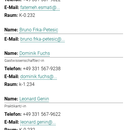
fatemeh.esmati@...
K-0.232
Bruno Frka-Petesic
bruno.frka-petesic@...
Dominik Fuchs
Gastwissenschaftler/-in
+49 331 567-9238
dominik.fuchs@...
k-1.234
Leonard Genin
Praktikant/-in
+49 331 567-9622
leonard.genin@...
K-0.232