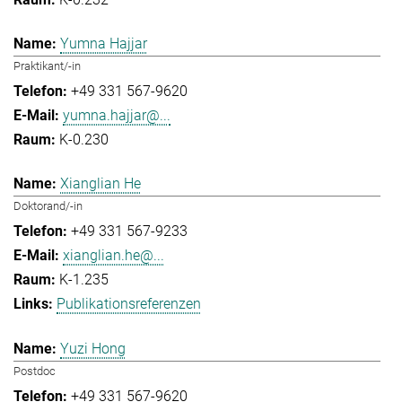
Yumna Hajjar
Praktikant/-in
+49 331 567-9620
yumna.hajjar@...
K-0.230
Xianglian He
Doktorand/-in
+49 331 567-9233
xianglian.he@...
K-1.235
Publikationsreferenzen
Yuzi Hong
Postdoc
+49 331 567-9620