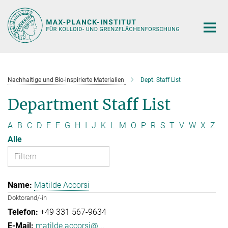
Hauptinhalt
Nachhaltige und Bio-inspirierte Materialien
Dept. Staff List
Department Staff List
A
B
C
D
E
F
G
H
I
J
K
L
M
O
P
R
S
T
V
W
X
Z
Alle
Matilde Accorsi
Doktorand/-in
+49 331 567-9634
matilde.accorsi@...