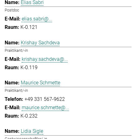
Elias Sabri
Postdoc
elias.sabri@...
K-0.121
Krishay Sachdeva
Praktikant/-in
krishay.sachdeva@...
K-0.119
Maurice Schmette
Praktikant/-in
+49 331 567-9622
maurice.schmette@...
K-0.232
Lidia Sigle
Gastwissenschaftler/-in