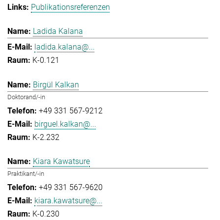
Publikationsreferenzen
Ladida Kalana
ladida.kalana@...
K-0.121
Birgül Kalkan
Doktorand/-in
+49 331 567-9212
birguel.kalkan@...
K-2.232
Kiara Kawatsure
Praktikant/-in
+49 331 567-9620
kiara.kawatsure@...
K-0.230