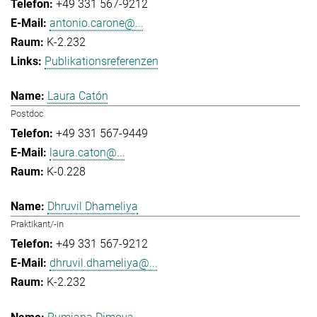
+49 331 567-9212
antonio.carone@...
K-2.232
Publikationsreferenzen
Laura Catón
Postdoc
+49 331 567-9449
laura.caton@...
K-0.228
Dhruvil Dhameliya
Praktikant/-in
+49 331 567-9212
dhruvil.dhameliya@...
K-2.232