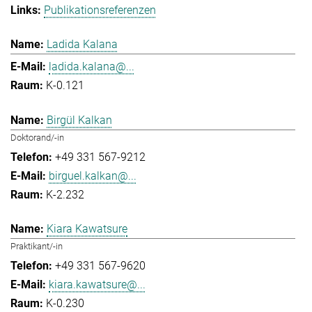
Publikationsreferenzen
Ladida Kalana
ladida.kalana@...
K-0.121
Birgül Kalkan
Doktorand/-in
+49 331 567-9212
birguel.kalkan@...
K-2.232
Kiara Kawatsure
Praktikant/-in
+49 331 567-9620
kiara.kawatsure@...
K-0.230