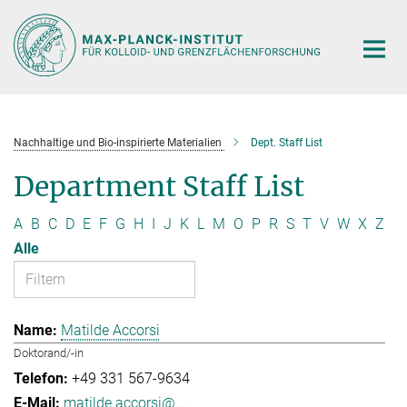
Hauptinhalt
Nachhaltige und Bio-inspirierte Materialien
Dept. Staff List
Department Staff List
A
B
C
D
E
F
G
H
I
J
K
L
M
O
P
R
S
T
V
W
X
Z
Alle
Matilde Accorsi
Doktorand/-in
+49 331 567-9634
matilde.accorsi@...