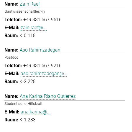
Zain Raef
Gastwissenschaftler/-in
+49 331 567-9616
zain.raef@...
K-0.118
Aso Rahimzadegan
Postdoc
+49 331 567-9216
aso.rahimzadegan@...
K-2.228
Ana Karina Riano Gutierrez
Studentische Hilfskraft
ana.karina@...
K-1.233