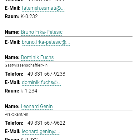
fatemeh.esmati@...
K-0.232
Bruno Frka-Petesic
bruno.frka-petesic@...
Dominik Fuchs
Gastwissenschaftler/-in
+49 331 567-9238
dominik.fuchs@...
k-1.234
Leonard Genin
Praktikant/-in
+49 331 567-9622
leonard.genin@...
K-0.232