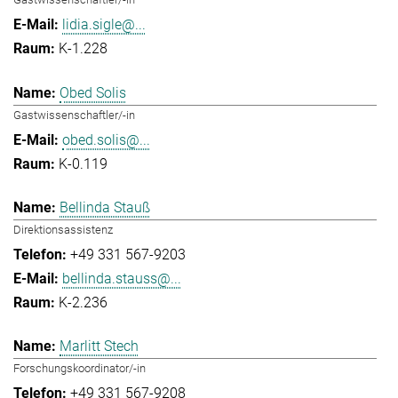
lidia.sigle@...
K-1.228
Obed Solis
Gastwissenschaftler/-in
obed.solis@...
K-0.119
Bellinda Stauß
Direktionsassistenz
+49 331 567-9203
bellinda.stauss@...
K-2.236
Marlitt Stech
Forschungskoordinator/-in
+49 331 567-9208