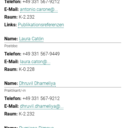
+49 331 567-9212
antonio.carone@...
K-2.232
Publikationsreferenzen
Laura Catón
Postdoc
+49 331 567-9449
laura.caton@...
K-0.228
Dhruvil Dhameliya
Praktikant/-in
+49 331 567-9212
dhruvil.dhameliya@...
K-2.232