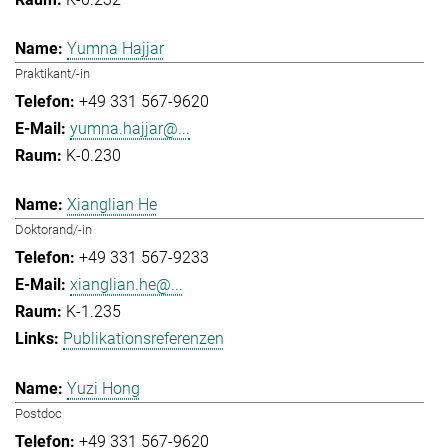
Yumna Hajjar
Praktikant/-in
+49 331 567-9620
yumna.hajjar@...
K-0.230
Xianglian He
Doktorand/-in
+49 331 567-9233
xianglian.he@...
K-1.235
Publikationsreferenzen
Yuzi Hong
Postdoc
+49 331 567-9620