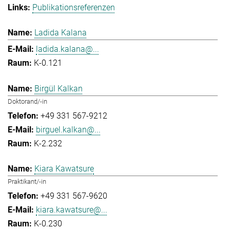
Publikationsreferenzen
Ladida Kalana
ladida.kalana@...
K-0.121
Birgül Kalkan
Doktorand/-in
+49 331 567-9212
birguel.kalkan@...
K-2.232
Kiara Kawatsure
Praktikant/-in
+49 331 567-9620
kiara.kawatsure@...
K-0.230