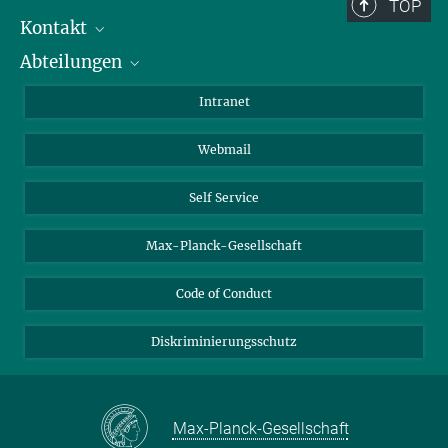
Berlin: +49 30 838 59-...
TOP
Kontakt
Room/Region codes:
Abteilungen
Mitarbeiterverzeichnis
Z- ~ Central building (Zentralgebäude)
Anfahrt
Biomaterialien
K- ~ Institut
Intranet
AS23a- ~ Berlin (SupraFAB)
Biomolekulare Systeme
Webmail
Kolloidchemie
Nachhaltige und Bio-inspirierte Materialien
Self Service
Max-Planck-Gesellschaft
Code of Conduct
Diskriminierungsschutz
Max-Planck-Gesellschaft