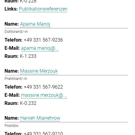
K-0.228
Publikationsreferenzen
Aparna Manoj
Doktorand/-in
+49 331 567-9236
aparna.manoj@...
K-1.233
Massine Merzouk
Praktikant/-in
+49 331 567-9622
massine.merzouk@...
K-0.232
Hanieh Mianehrow
Postdoc
+49 331 567-9210