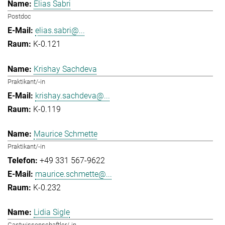
Elias Sabri
Postdoc
elias.sabri@...
K-0.121
Krishay Sachdeva
Praktikant/-in
krishay.sachdeva@...
K-0.119
Maurice Schmette
Praktikant/-in
+49 331 567-9622
maurice.schmette@...
K-0.232
Lidia Sigle
Gastwissenschaftler/-in