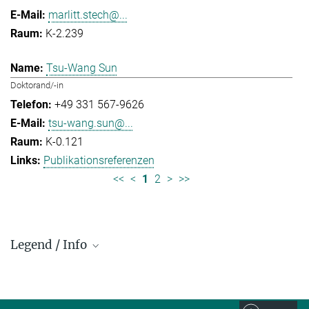
marlitt.stech@...
K-2.239
Tsu-Wang Sun
Doktorand/-in
+49 331 567-9626
tsu-wang.sun@...
K-0.121
Publikationsreferenzen
<<
<
1
2
>
>>
Legend / Info
Prefix and Extension:
Golm: +49 331 567 - ...