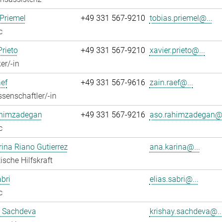
Priemel
+49 331 567-9210
tobias.priemel@...
c
Prieto
+49 331 567-9210
xavier.prieto@...
er/-in
ef
+49 331 567-9616
zain.raef@...
senschaftler/-in
himzadegan
+49 331 567-9216
aso.rahimzadegan@.
c
ina Riano Gutierrez
ana.karina@...
ische Hilfskraft
abri
elias.sabri@...
c
y Sachdeva
krishay.sachdeva@..