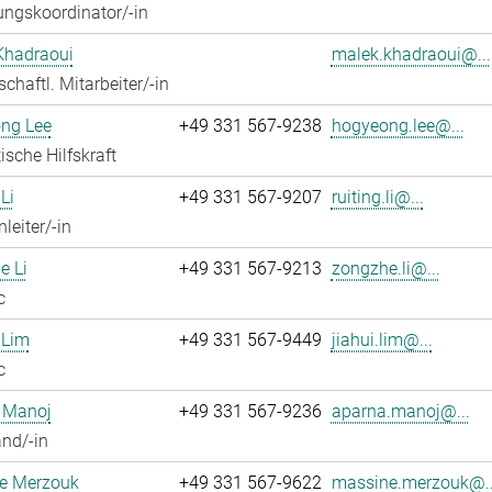
ngskoordinator/-in
Khadraoui
malek.khadraoui@...
chaftl. Mitarbeiter/-in
ng Lee
+49 331 567-9238
hogyeong.lee@...
ische Hilfskraft
Li
+49 331 567-9207
ruiting.li@...
leiter/-in
e Li
+49 331 567-9213
zongzhe.li@...
c
 Lim
+49 331 567-9449
jiahui.lim@...
c
 Manoj
+49 331 567-9236
aparna.manoj@...
nd/-in
e Merzouk
+49 331 567-9622
massine.merzouk@..