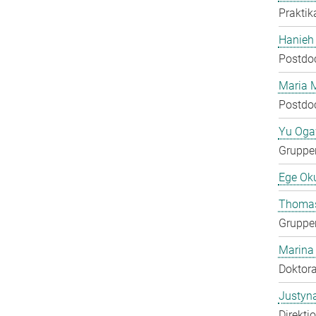
Praktik
Hanieh
Postdo
Maria 
Postdo
Yu Og
Gruppen
Ege Ok
Thomas
Gruppen
Marina
Doktora
Justyn
Direkti