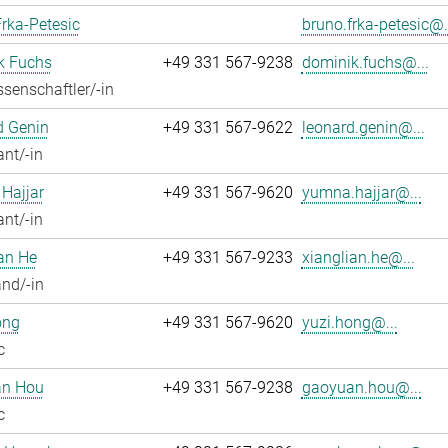
rka-Petesic
bruno.frka-petesic@.
k Fuchs
+49 331 567-9238
dominik.fuchs@...
senschaftler/-in
d Genin
+49 331 567-9622
leonard.genin@...
ant/-in
Hajjar
+49 331 567-9620
yumna.hajjar@...
ant/-in
an He
+49 331 567-9233
xianglian.he@...
nd/-in
ong
+49 331 567-9620
yuzi.hong@...
c
n Hou
+49 331 567-9238
gaoyuan.hou@...
c