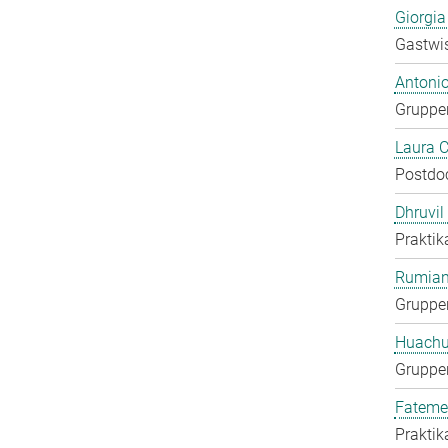
Giorgia
Gastwis
Antoni
Gruppen
Laura 
Postdo
Dhruvil
Praktik
Rumian
Gruppen
Huachu
Gruppen
Fateme
Praktik