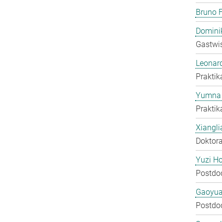
Bruno F
Domini
Gastwis
Leonar
Praktik
Yumna 
Praktik
Xiangli
Doktora
Yuzi H
Postdo
Gaoyua
Postdo