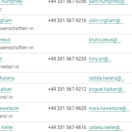
 Humphrey
+49 331 567-9236
sam.humphrey@...
c
Ingham
+49 331 567-9216
colin.ingham@...
senschaftler/-in
Jesus
bruno.jesus@...
senschaftler/-in
n
+49 331 567-9233
tony.jin@...
leiter/-in
 Kalana
ladida.kalana@...
Kalkan
+49 331 567-9212
birguel.kalkan@...
nd/-in
Kawatsure
+49 331 567-9620
kiara.kawatsure@...
ant/-in
 Keller
+49 331 567-9616
rafaela.keller@...