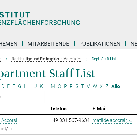
HEMEN
MITARBEITENDE
PUBLIKATIONEN
N
g
Nachhaltige und Bio-inspirierte Materialien
Dept. Staff List
artment Staff List
D
E
F
G
H
I
J
K
L
M
O
P
R
S
T
V
W
X
Z
Alle
Telefon
E-Mail
 Accorsi
+49 331 567-9634
matilde.accorsi@...
nd/-in