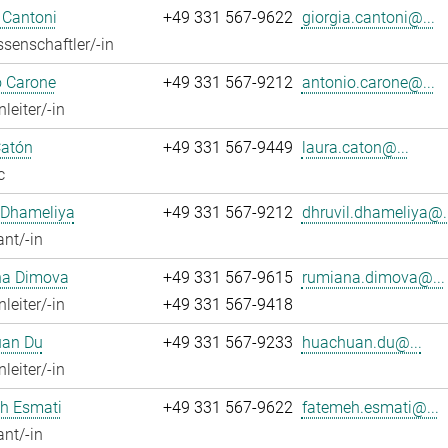
 Cantoni
+49 331 567-9622
giorgia.cantoni@...
senschaftler/-in
o Carone
+49 331 567-9212
antonio.carone@...
leiter/-in
Catón
+49 331 567-9449
laura.caton@...
c
 Dhameliya
+49 331 567-9212
dhruvil.dhameliya@..
ant/-in
a Dimova
+49 331 567-9615
rumiana.dimova@...
leiter/-in
+49 331 567-9418
an Du
+49 331 567-9233
huachuan.du@...
leiter/-in
h Esmati
+49 331 567-9622
fatemeh.esmati@...
ant/-in