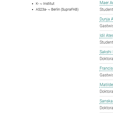
Maer A
K- ~ Institut
Student
AS23a- ~ Berlin (SupraFAB)
Dunja A
Gastwis
Idil Ate
Student
Sakshi 
Doktora
Francis
Gastwis
Matilde
Doktora
Sanska
Doktora