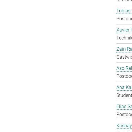
Tobias 
Postdo
Xavier 
Technik
Zain Ra
Gastwis
Aso Ra
Postdo
Ana Kar
Student
Elias S
Postdo
Krisha