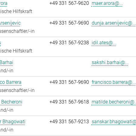
rora
+49 331 567-9620
maer.arora@...
ische Hilfskraft
rsenijevic
+49 331 567-9690
dunja.arsenijevic@...
senschaftler/-in
s
+49 331 567-9238
idil.ates@...
ische Hilfskraft
Barhai
sakshi.barhai@...
nd/-in
co Barrera
+49 331 567-9690
francisco.barrera@...
senschaftler/-in
 Becheroni
+49 331 567-9618
matilde.becheroni@..
nd/-in
r Bhagowati
+49 331 567-9213
sanskar.bhagowati@.
nd/-in