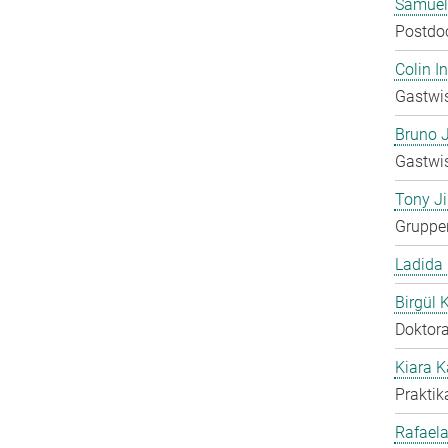
Samuel
Postdo
Colin 
Gastwis
Bruno 
Gastwis
Tony Ji
Gruppen
Ladida
Birgül 
Doktora
Kiara 
Praktik
Rafaela