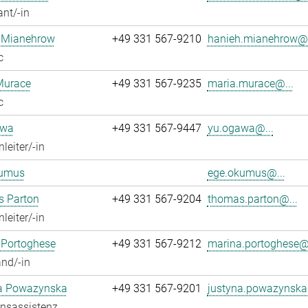
ant/-in
 Mianehrow
+49 331 567-9210
hanieh.mianehrow@.
c
Murace
+49 331 567-9235
maria.murace@...
c
awa
+49 331 567-9447
yu.ogawa@...
leiter/-in
umus
ege.okumus@...
 Parton
+49 331 567-9204
thomas.parton@...
leiter/-in
 Portoghese
+49 331 567-9212
marina.portoghese@.
nd/-in
a Powazynska
+49 331 567-9201
justyna.powazynska
onsassistenz