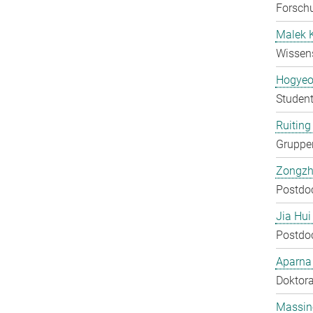
Forschu
Malek 
Wissens
Hogyeo
Student
Ruiting 
Gruppen
Zongzh
Postdo
Jia Hui
Postdo
Aparna
Doktora
Massin