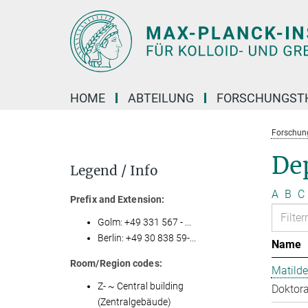
Hauptinhalt
HOME
ABTEILUNG
FORSCHUNGST
Forschun
Dep
Legend / Info
A
B
C
Prefix and Extension:
Golm: +49 331 567 - ...
Berlin: +49 30 838 59-...
Name
Room/Region codes:
Matilde
Z- ~ Central building
Doktora
(Zentralgebäude)