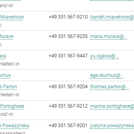
ant/-in
 Mianehrow
+49 331 567-9210
hanieh.mianehrow@.
c
Murace
+49 331 567-9235
maria.murace@...
c
awa
+49 331 567-9447
yu.ogawa@...
leiter/-in
umus
ege.okumus@...
 Parton
+49 331 567-9204
thomas.parton@...
leiter/-in
 Portoghese
+49 331 567-9212
marina.portoghese@.
nd/-in
a Powazynska
+49 331 567-9201
justyna.powazynska
onsassistenz