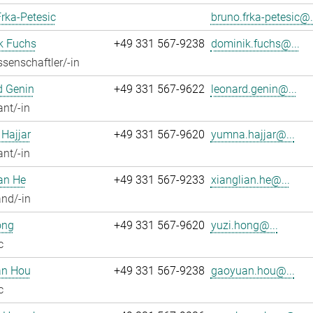
rka-Petesic
bruno.frka-petesic@.
k Fuchs
+49 331 567-9238
dominik.fuchs@...
senschaftler/-in
d Genin
+49 331 567-9622
leonard.genin@...
ant/-in
Hajjar
+49 331 567-9620
yumna.hajjar@...
ant/-in
an He
+49 331 567-9233
xianglian.he@...
nd/-in
ong
+49 331 567-9620
yuzi.hong@...
c
n Hou
+49 331 567-9238
gaoyuan.hou@...
c