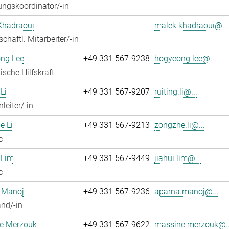
ngskoordinator/-in
Khadraoui
malek.khadraoui@...
chaftl. Mitarbeiter/-in
ng Lee
+49 331 567-9238
hogyeong.lee@...
ische Hilfskraft
Li
+49 331 567-9207
ruiting.li@...
leiter/-in
e Li
+49 331 567-9213
zongzhe.li@...
c
 Lim
+49 331 567-9449
jiahui.lim@...
c
 Manoj
+49 331 567-9236
aparna.manoj@...
nd/-in
e Merzouk
+49 331 567-9622
massine.merzouk@..