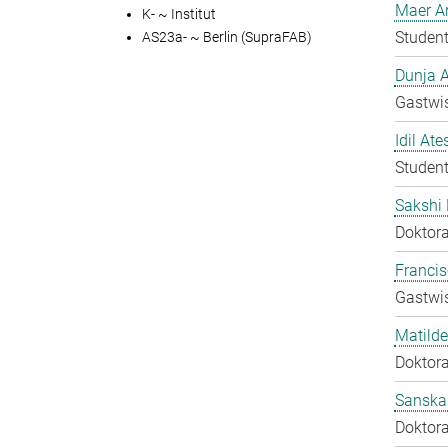
Maer A
K- ~ Institut
Student
AS23a- ~ Berlin (SupraFAB)
Dunja A
Gastwis
Idil Ate
Student
Sakshi 
Doktora
Francis
Gastwis
Matilde
Doktora
Sanska
Doktora