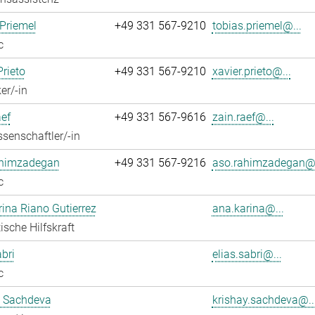
Priemel
+49 331 567-9210
tobias.priemel@...
c
Prieto
+49 331 567-9210
xavier.prieto@...
er/-in
ef
+49 331 567-9616
zain.raef@...
senschaftler/-in
himzadegan
+49 331 567-9216
aso.rahimzadegan@.
c
ina Riano Gutierrez
ana.karina@...
ische Hilfskraft
abri
elias.sabri@...
c
y Sachdeva
krishay.sachdeva@..