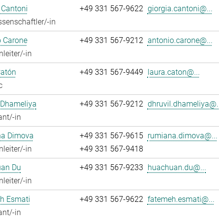
 Cantoni
+49 331 567-9622
giorgia.cantoni@...
senschaftler/-in
o Carone
+49 331 567-9212
antonio.carone@...
leiter/-in
Catón
+49 331 567-9449
laura.caton@...
c
 Dhameliya
+49 331 567-9212
dhruvil.dhameliya@..
ant/-in
a Dimova
+49 331 567-9615
rumiana.dimova@...
leiter/-in
+49 331 567-9418
an Du
+49 331 567-9233
huachuan.du@...
leiter/-in
h Esmati
+49 331 567-9622
fatemeh.esmati@...
ant/-in