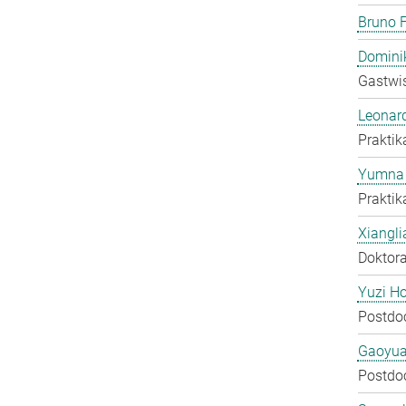
Bruno F
Domini
Gastwis
Leonar
Praktik
Yumna 
Praktik
Xiangli
Doktora
Yuzi H
Postdo
Gaoyua
Postdo