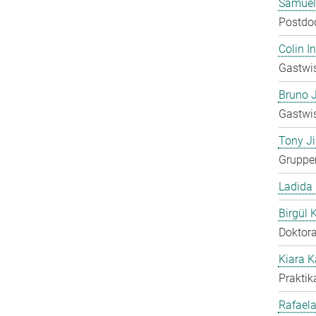
Samuel
Postdo
Colin 
Gastwis
Bruno 
Gastwis
Tony Ji
Gruppen
Ladida
Birgül 
Doktora
Kiara 
Praktik
Rafaela