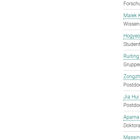
Forschu
Malek 
Wissens
Hogyeo
Student
Ruiting 
Gruppen
Zongzh
Postdo
Jia Hui
Postdo
Aparna
Doktora
Massin