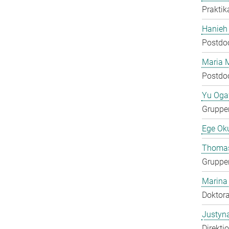
Praktik
Hanieh
Postdo
Maria 
Postdo
Yu Og
Gruppen
Ege Ok
Thomas
Gruppen
Marina
Doktora
Justyn
Direkti