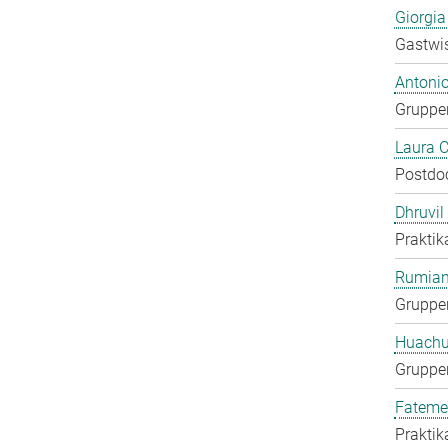
Giorgia
Gastwis
Antoni
Gruppen
Laura 
Postdo
Dhruvil
Praktik
Rumian
Gruppen
Huachu
Gruppen
Fateme
Praktik