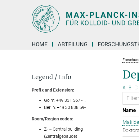
Hauptinhalt
HOME
ABTEILUNG
FORSCHUNGST
Forschun
Dep
Legend / Info
A
B
C
Prefix and Extension:
Golm: +49 331 567 - ...
Berlin: +49 30 838 59-...
Name
Room/Region codes:
Matilde
Z- ~ Central building
Doktora
(Zentralgebäude)