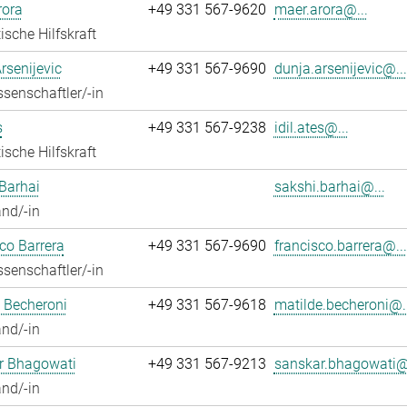
rora
+49 331 567-9620
maer.arora@...
ische Hilfskraft
rsenijevic
+49 331 567-9690
dunja.arsenijevic@...
senschaftler/-in
s
+49 331 567-9238
idil.ates@...
ische Hilfskraft
Barhai
sakshi.barhai@...
nd/-in
co Barrera
+49 331 567-9690
francisco.barrera@...
senschaftler/-in
 Becheroni
+49 331 567-9618
matilde.becheroni@..
nd/-in
r Bhagowati
+49 331 567-9213
sanskar.bhagowati@.
nd/-in