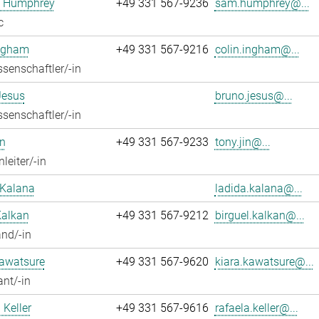
 Humphrey
+49 331 567-9236
sam.humphrey@...
c
Ingham
+49 331 567-9216
colin.ingham@...
senschaftler/-in
Jesus
bruno.jesus@...
senschaftler/-in
n
+49 331 567-9233
tony.jin@...
leiter/-in
 Kalana
ladida.kalana@...
Kalkan
+49 331 567-9212
birguel.kalkan@...
nd/-in
Kawatsure
+49 331 567-9620
kiara.kawatsure@...
ant/-in
 Keller
+49 331 567-9616
rafaela.keller@...