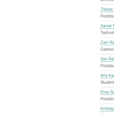
Tobias 
Postdo
Xavier 
Technik
Zain Ra
Gastwis
Aso Ra
Postdo
Ana Kar
Student
Elias S
Postdo
Krisha