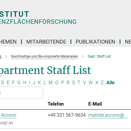
HEMEN
MITARBEITENDE
PUBLIKATIONEN
N
g
Nachhaltige und Bio-inspirierte Materialien
Dept. Staff List
artment Staff List
D
E
F
G
H
I
J
K
L
M
O
P
R
S
T
V
W
X
Z
Alle
Telefon
E-Mail
 Accorsi
+49 331 567-9634
matilde.accorsi@...
nd/-in