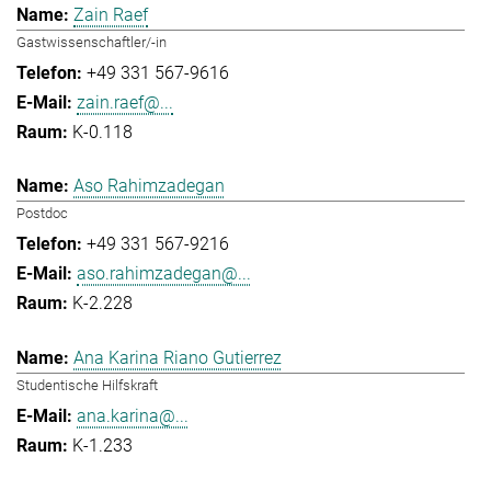
Zain Raef
Gastwissenschaftler/-in
+49 331 567-9616
zain.raef@...
K-0.118
Aso Rahimzadegan
Postdoc
+49 331 567-9216
aso.rahimzadegan@...
K-2.228
Ana Karina Riano Gutierrez
Studentische Hilfskraft
ana.karina@...
K-1.233