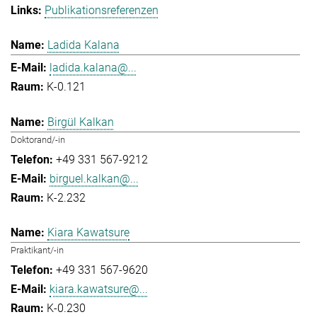
Publikationsreferenzen
Ladida Kalana
ladida.kalana@...
K-0.121
Birgül Kalkan
Doktorand/-in
+49 331 567-9212
birguel.kalkan@...
K-2.232
Kiara Kawatsure
Praktikant/-in
+49 331 567-9620
kiara.kawatsure@...
K-0.230