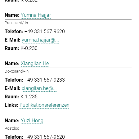
Yumna Hajjar
Praktikant/-in
+49 331 567-9620
yumna.hajjar@...
K-0.230
Xianglian He
Doktorand/-in
+49 331 567-9233
xianglian.he@...
K-1.235
Publikationsreferenzen
Yuzi Hong
Postdoc
+49 331 567-9620