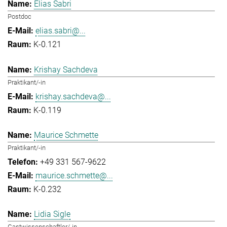
Elias Sabri
Postdoc
elias.sabri@...
K-0.121
Krishay Sachdeva
Praktikant/-in
krishay.sachdeva@...
K-0.119
Maurice Schmette
Praktikant/-in
+49 331 567-9622
maurice.schmette@...
K-0.232
Lidia Sigle
Gastwissenschaftler/-in