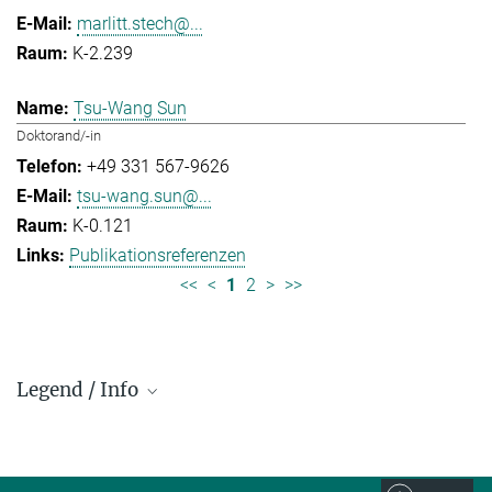
marlitt.stech@...
K-2.239
Tsu-Wang Sun
Doktorand/-in
+49 331 567-9626
tsu-wang.sun@...
K-0.121
Publikationsreferenzen
<<
<
1
2
>
>>
Legend / Info
Prefix and Extension:
Golm: +49 331 567 - ...