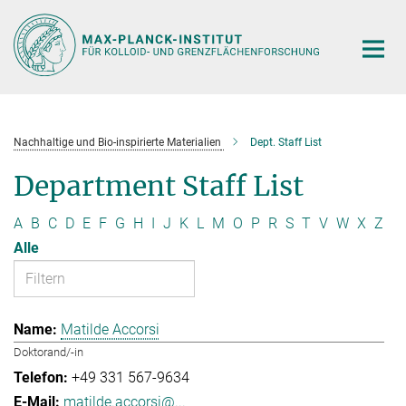
Hauptinhalt
Nachhaltige und Bio-inspirierte Materialien
Dept. Staff List
Department Staff List
A
B
C
D
E
F
G
H
I
J
K
L
M
O
P
R
S
T
V
W
X
Z
Alle
Matilde Accorsi
Doktorand/-in
+49 331 567-9634
matilde.accorsi@...