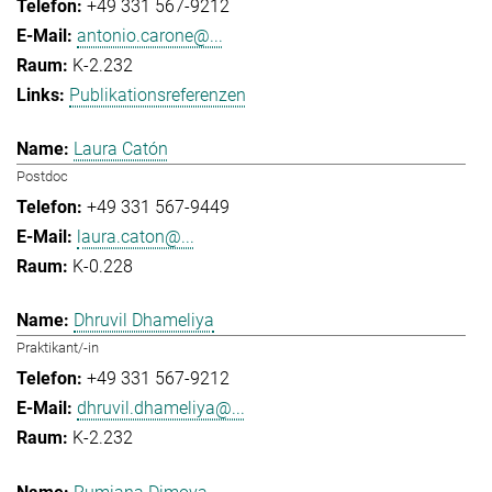
+49 331 567-9212
antonio.carone@...
K-2.232
Publikationsreferenzen
Laura Catón
Postdoc
+49 331 567-9449
laura.caton@...
K-0.228
Dhruvil Dhameliya
Praktikant/-in
+49 331 567-9212
dhruvil.dhameliya@...
K-2.232