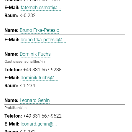
fatemeh.esmati@...
K-0.232
Bruno Frka-Petesic
bruno.frka-petesic@...
Dominik Fuchs
Gastwissenschaftler/-in
+49 331 567-9238
dominik.fuchs@...
k-1.234
Leonard Genin
Praktikant/-in
+49 331 567-9622
leonard.genin@...
K-0.232