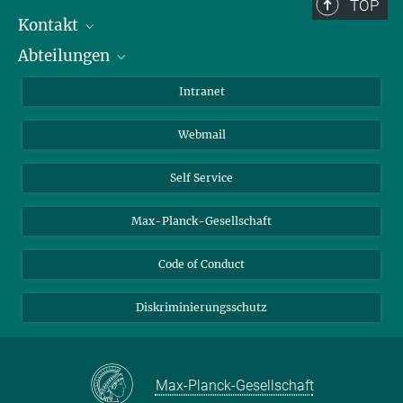
Berlin: +49 30 838 59-...
TOP
Kontakt
Room/Region codes:
Abteilungen
Mitarbeiterverzeichnis
Z- ~ Central building (Zentralgebäude)
Anfahrt
Biomaterialien
K- ~ Institut
Intranet
AS23a- ~ Berlin (SupraFAB)
Biomolekulare Systeme
Webmail
Kolloidchemie
Nachhaltige und Bio-inspirierte Materialien
Self Service
Max-Planck-Gesellschaft
Code of Conduct
Diskriminierungsschutz
Max-Planck-Gesellschaft