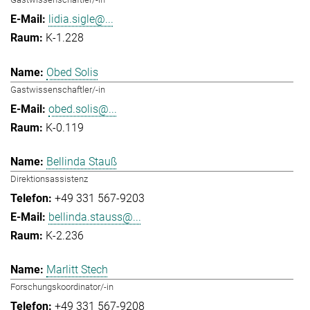
lidia.sigle@...
K-1.228
Obed Solis
Gastwissenschaftler/-in
obed.solis@...
K-0.119
Bellinda Stauß
Direktionsassistenz
+49 331 567-9203
bellinda.stauss@...
K-2.236
Marlitt Stech
Forschungskoordinator/-in
+49 331 567-9208