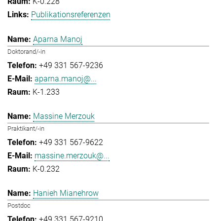
K-0.228
Publikationsreferenzen
Aparna Manoj
Doktorand/-in
+49 331 567-9236
aparna.manoj@...
K-1.233
Massine Merzouk
Praktikant/-in
+49 331 567-9622
massine.merzouk@...
K-0.232
Hanieh Mianehrow
Postdoc
+49 331 567-9210