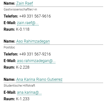
Zain Raef
Gastwissenschaftler/-in
+49 331 567-9616
zain.raef@...
K-0.118
Aso Rahimzadegan
Postdoc
+49 331 567-9216
aso.rahimzadegan@...
K-2.228
Ana Karina Riano Gutierrez
Studentische Hilfskraft
ana.karina@...
K-1.233