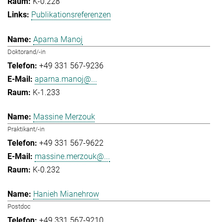
K-0.228
Publikationsreferenzen
Aparna Manoj
Doktorand/-in
+49 331 567-9236
aparna.manoj@...
K-1.233
Massine Merzouk
Praktikant/-in
+49 331 567-9622
massine.merzouk@...
K-0.232
Hanieh Mianehrow
Postdoc
+49 331 567-9210