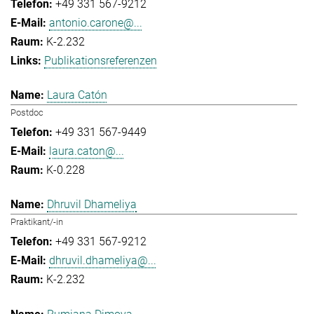
+49 331 567-9212
antonio.carone@...
K-2.232
Publikationsreferenzen
Laura Catón
Postdoc
+49 331 567-9449
laura.caton@...
K-0.228
Dhruvil Dhameliya
Praktikant/-in
+49 331 567-9212
dhruvil.dhameliya@...
K-2.232