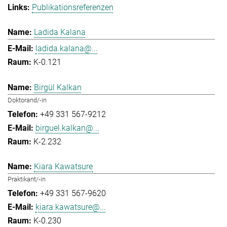
Publikationsreferenzen
Ladida Kalana
ladida.kalana@...
K-0.121
Birgül Kalkan
Doktorand/-in
+49 331 567-9212
birguel.kalkan@...
K-2.232
Kiara Kawatsure
Praktikant/-in
+49 331 567-9620
kiara.kawatsure@...
K-0.230