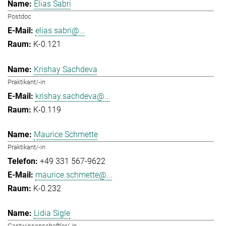
Elias Sabri
Postdoc
elias.sabri@...
K-0.121
Krishay Sachdeva
Praktikant/-in
krishay.sachdeva@...
K-0.119
Maurice Schmette
Praktikant/-in
+49 331 567-9622
maurice.schmette@...
K-0.232
Lidia Sigle
Gastwissenschaftler/-in