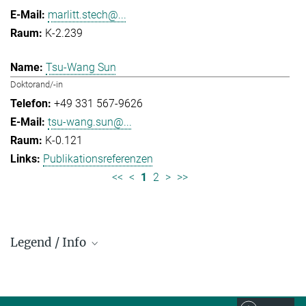
marlitt.stech@...
K-2.239
Tsu-Wang Sun
Doktorand/-in
+49 331 567-9626
tsu-wang.sun@...
K-0.121
Publikationsreferenzen
<<
<
1
2
>
>>
Legend / Info
Prefix and Extension:
Golm: +49 331 567 - ...