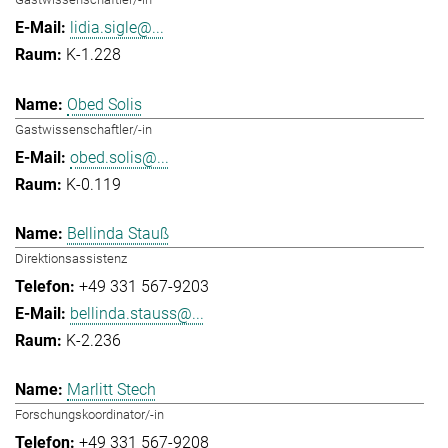
lidia.sigle@...
K-1.228
Obed Solis
Gastwissenschaftler/-in
obed.solis@...
K-0.119
Bellinda Stauß
Direktionsassistenz
+49 331 567-9203
bellinda.stauss@...
K-2.236
Marlitt Stech
Forschungskoordinator/-in
+49 331 567-9208