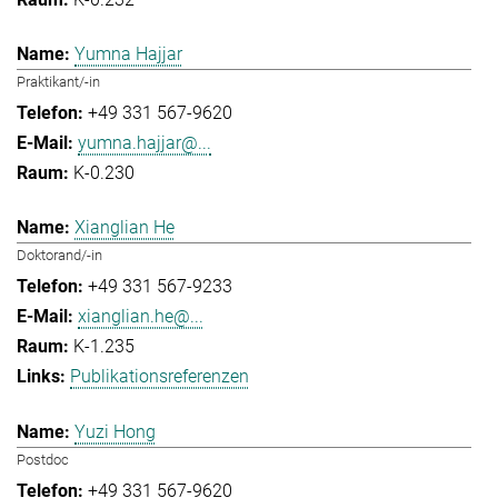
Yumna Hajjar
Praktikant/-in
+49 331 567-9620
yumna.hajjar@...
K-0.230
Xianglian He
Doktorand/-in
+49 331 567-9233
xianglian.he@...
K-1.235
Publikationsreferenzen
Yuzi Hong
Postdoc
+49 331 567-9620