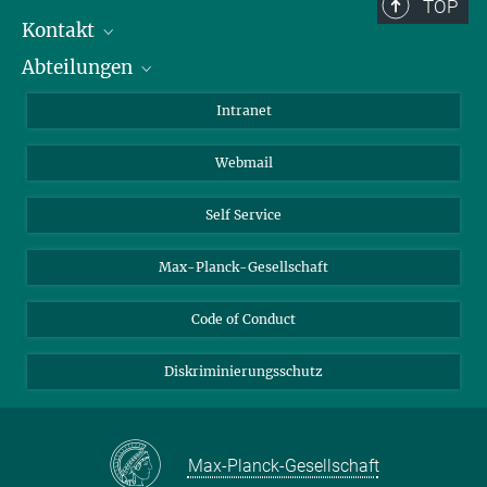
Berlin: +49 30 838 59-...
TOP
Kontakt
Room/Region codes:
Abteilungen
Mitarbeiterverzeichnis
Z- ~ Central building (Zentralgebäude)
Anfahrt
Biomaterialien
K- ~ Institut
Intranet
AS23a- ~ Berlin (SupraFAB)
Biomolekulare Systeme
Webmail
Kolloidchemie
Nachhaltige und Bio-inspirierte Materialien
Self Service
Max-Planck-Gesellschaft
Code of Conduct
Diskriminierungsschutz
Max-Planck-Gesellschaft