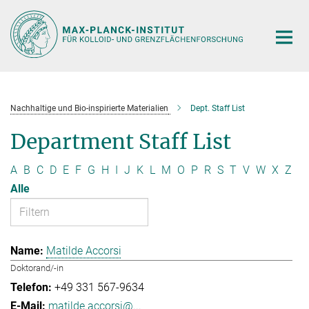
Hauptinhalt
Nachhaltige und Bio-inspirierte Materialien
Dept. Staff List
Department Staff List
A
B
C
D
E
F
G
H
I
J
K
L
M
O
P
R
S
T
V
W
X
Z
Alle
Matilde Accorsi
Doktorand/-in
+49 331 567-9634
matilde.accorsi@...