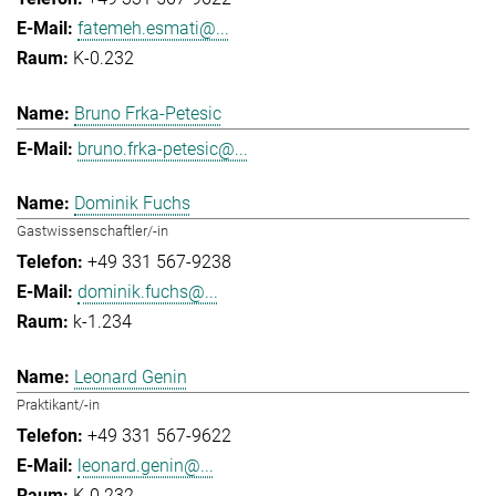
fatemeh.esmati@...
K-0.232
Bruno Frka-Petesic
bruno.frka-petesic@...
Dominik Fuchs
Gastwissenschaftler/-in
+49 331 567-9238
dominik.fuchs@...
k-1.234
Leonard Genin
Praktikant/-in
+49 331 567-9622
leonard.genin@...
K-0.232