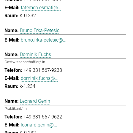
fatemeh.esmati@...
K-0.232
Bruno Frka-Petesic
bruno.frka-petesic@...
Dominik Fuchs
Gastwissenschaftler/-in
+49 331 567-9238
dominik.fuchs@...
k-1.234
Leonard Genin
Praktikant/-in
+49 331 567-9622
leonard.genin@...
K-0.232