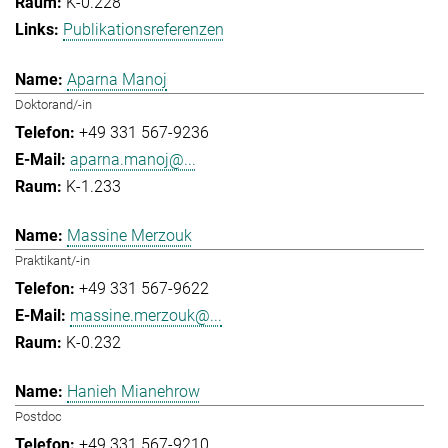
K-0.228
Publikationsreferenzen
Aparna Manoj
Doktorand/-in
+49 331 567-9236
aparna.manoj@...
K-1.233
Massine Merzouk
Praktikant/-in
+49 331 567-9622
massine.merzouk@...
K-0.232
Hanieh Mianehrow
Postdoc
+49 331 567-9210