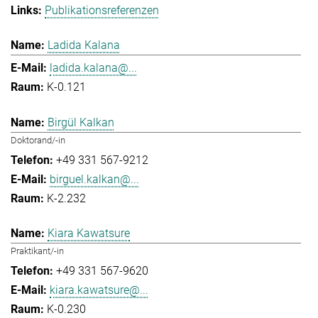
Publikationsreferenzen
Ladida Kalana
ladida.kalana@...
K-0.121
Birgül Kalkan
Doktorand/-in
+49 331 567-9212
birguel.kalkan@...
K-2.232
Kiara Kawatsure
Praktikant/-in
+49 331 567-9620
kiara.kawatsure@...
K-0.230