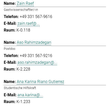
Zain Raef
Gastwissenschaftler/-in
+49 331 567-9616
zain.raef@...
K-0.118
Aso Rahimzadegan
Postdoc
+49 331 567-9216
aso.rahimzadegan@...
K-2.228
Ana Karina Riano Gutierrez
Studentische Hilfskraft
ana.karina@...
K-1.233