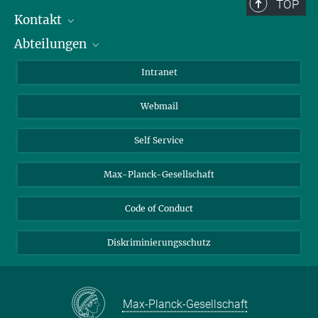
Berlin: +49 30 838 59-...
TOP
Kontakt
Room/Region codes:
Abteilungen
Mitarbeiterverzeichnis
Z- ~ Central building (Zentralgebäude)
Anfahrt
Biomaterialien
K- ~ Institut
Intranet
AS23a- ~ Berlin (SupraFAB)
Biomolekulare Systeme
Webmail
Kolloidchemie
Nachhaltige und Bio-inspirierte Materialien
Self Service
Max-Planck-Gesellschaft
Code of Conduct
Diskriminierungsschutz
Max-Planck-Gesellschaft