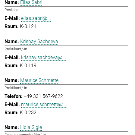
Elias Sabri
Postdoc
elias.sabri@...
K-0.121
Krishay Sachdeva
Praktikant/-in
krishay.sachdeva@...
K-0.119
Maurice Schmette
Praktikant/-in
+49 331 567-9622
maurice.schmette@...
K-0.232
Lidia Sigle
Gastwissenschaftler/-in