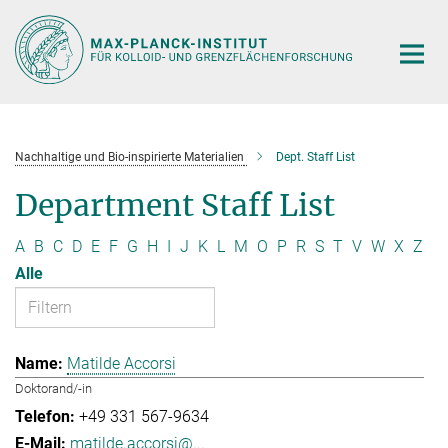
Hauptinhalt
Nachhaltige und Bio-inspirierte Materialien
Dept. Staff List
Department Staff List
A
B
C
D
E
F
G
H
I
J
K
L
M
O
P
R
S
T
V
W
X
Z
Alle
Matilde Accorsi
Doktorand/-in
+49 331 567-9634
matilde.accorsi@...