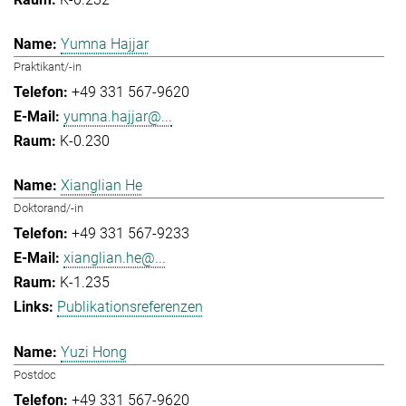
Yumna Hajjar
Praktikant/-in
+49 331 567-9620
yumna.hajjar@...
K-0.230
Xianglian He
Doktorand/-in
+49 331 567-9233
xianglian.he@...
K-1.235
Publikationsreferenzen
Yuzi Hong
Postdoc
+49 331 567-9620