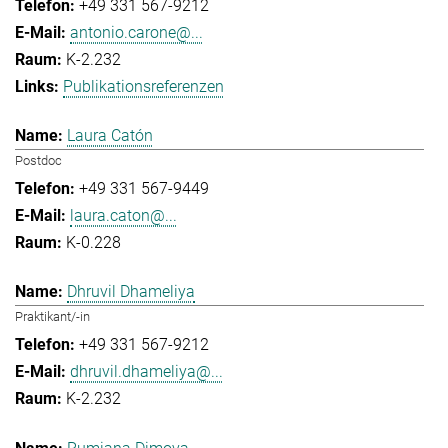
+49 331 567-9212
antonio.carone@...
K-2.232
Publikationsreferenzen
Laura Catón
Postdoc
+49 331 567-9449
laura.caton@...
K-0.228
Dhruvil Dhameliya
Praktikant/-in
+49 331 567-9212
dhruvil.dhameliya@...
K-2.232