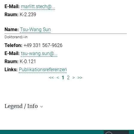
marlitt.stech@...
K-2.239
Tsu-Wang Sun
Doktorand/-in
+49 331 567-9626
tsu-wang.sun@...
K-0.121
Publikationsreferenzen
<<
<
1
2
>
>>
Legend / Info
Prefix and Extension:
Golm: +49 331 567 - ...