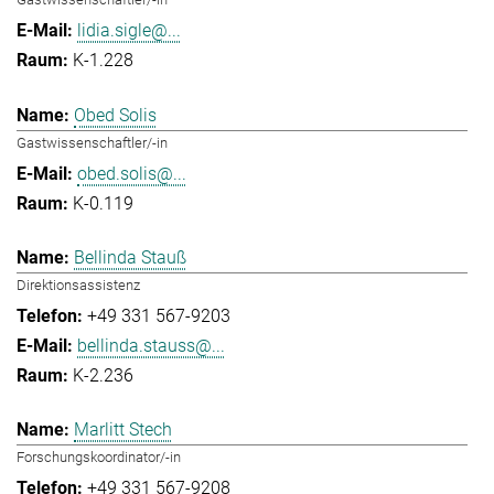
lidia.sigle@...
K-1.228
Obed Solis
Gastwissenschaftler/-in
obed.solis@...
K-0.119
Bellinda Stauß
Direktionsassistenz
+49 331 567-9203
bellinda.stauss@...
K-2.236
Marlitt Stech
Forschungskoordinator/-in
+49 331 567-9208