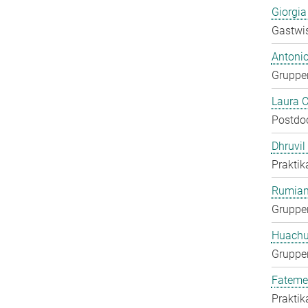
Giorgia
Gastwis
Antoni
Gruppen
Laura 
Postdo
Dhruvil
Praktik
Rumian
Gruppen
Huachu
Gruppen
Fateme
Praktik