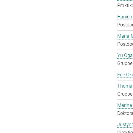
Praktik
Hanieh
Postdo
Maria 
Postdo
Yu Og
Gruppen
Ege Ok
Thomas
Gruppen
Marina
Doktora
Justyn
Direkti