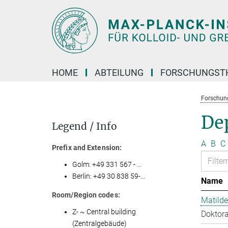
Hauptinhalt
HOME
ABTEILUNG
FORSCHUNGST
Forschun
Dep
Legend / Info
A
B
C
Prefix and Extension:
Golm: +49 331 567 - ...
Berlin: +49 30 838 59-...
Name
Room/Region codes:
Matilde
Z- ~ Central building
Doktora
(Zentralgebäude)