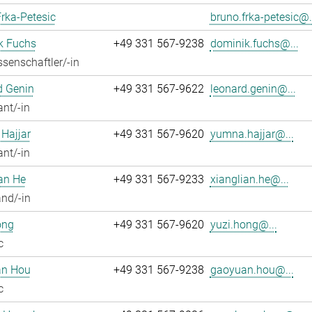
rka-Petesic
bruno.frka-petesic@.
k Fuchs
+49 331 567-9238
dominik.fuchs@...
senschaftler/-in
d Genin
+49 331 567-9622
leonard.genin@...
ant/-in
Hajjar
+49 331 567-9620
yumna.hajjar@...
ant/-in
an He
+49 331 567-9233
xianglian.he@...
nd/-in
ong
+49 331 567-9620
yuzi.hong@...
c
n Hou
+49 331 567-9238
gaoyuan.hou@...
c