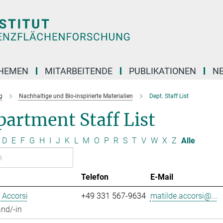
HEMEN
MITARBEITENDE
PUBLIKATIONEN
N
g
Nachhaltige und Bio-inspirierte Materialien
Dept. Staff List
artment Staff List
D
E
F
G
H
I
J
K
L
M
O
P
R
S
T
V
W
X
Z
Alle
Telefon
E-Mail
 Accorsi
+49 331 567-9634
matilde.accorsi@...
nd/-in