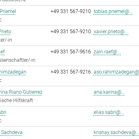
Priemel
+49 331 567-9210
tobias.priemel@...
c
Prieto
+49 331 567-9210
xavier.prieto@...
er/-in
ef
+49 331 567-9616
zain.raef@...
senschaftler/-in
himzadegan
+49 331 567-9216
aso.rahimzadegan@.
c
ina Riano Gutierrez
ana.karina@...
ische Hilfskraft
abri
elias.sabri@...
c
y Sachdeva
krishay.sachdeva@..