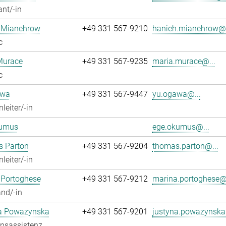
ant/-in
 Mianehrow
+49 331 567-9210
hanieh.mianehrow@.
c
Murace
+49 331 567-9235
maria.murace@...
c
awa
+49 331 567-9447
yu.ogawa@...
leiter/-in
umus
ege.okumus@...
 Parton
+49 331 567-9204
thomas.parton@...
leiter/-in
 Portoghese
+49 331 567-9212
marina.portoghese@.
nd/-in
a Powazynska
+49 331 567-9201
justyna.powazynska
onsassistenz