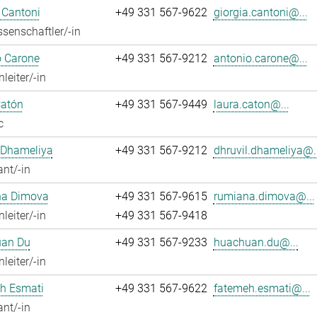
 Cantoni
+49 331 567-9622
giorgia.cantoni@...
senschaftler/-in
o Carone
+49 331 567-9212
antonio.carone@...
leiter/-in
Catón
+49 331 567-9449
laura.caton@...
c
 Dhameliya
+49 331 567-9212
dhruvil.dhameliya@..
ant/-in
a Dimova
+49 331 567-9615
rumiana.dimova@...
leiter/-in
+49 331 567-9418
an Du
+49 331 567-9233
huachuan.du@...
leiter/-in
h Esmati
+49 331 567-9622
fatemeh.esmati@...
ant/-in