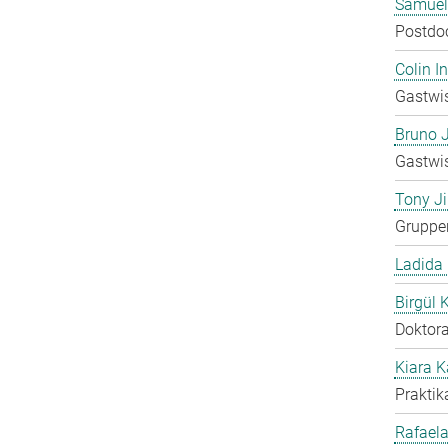
Samuel
Postdo
Colin 
Gastwis
Bruno 
Gastwis
Tony Ji
Gruppen
Ladida
Birgül 
Doktora
Kiara 
Praktik
Rafaela