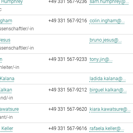
 Humphrey
+49 331 567-9236
sam.humphrey@...
c
Ingham
+49 331 567-9216
colin.ingham@...
senschaftler/-in
Jesus
bruno.jesus@...
senschaftler/-in
n
+49 331 567-9233
tony.jin@...
leiter/-in
 Kalana
ladida.kalana@...
Kalkan
+49 331 567-9212
birguel.kalkan@...
nd/-in
Kawatsure
+49 331 567-9620
kiara.kawatsure@...
ant/-in
 Keller
+49 331 567-9616
rafaela.keller@...