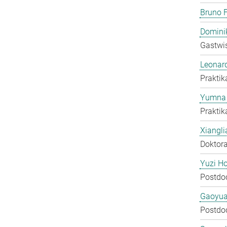
Bruno F
Domini
Gastwis
Leonar
Praktik
Yumna 
Praktik
Xiangli
Doktora
Yuzi H
Postdo
Gaoyua
Postdo