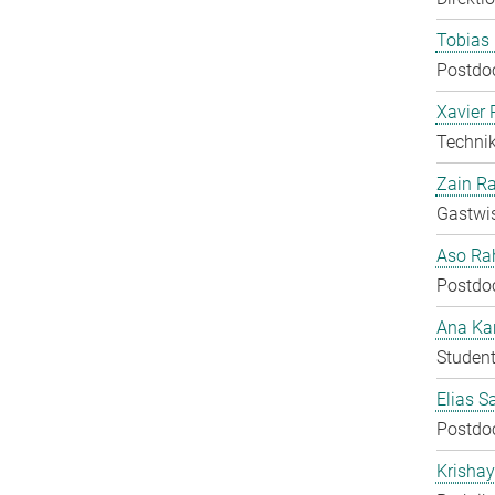
Tobias 
Postdo
Xavier 
Technik
Zain Ra
Gastwis
Aso Ra
Postdo
Ana Kar
Student
Elias S
Postdo
Krisha