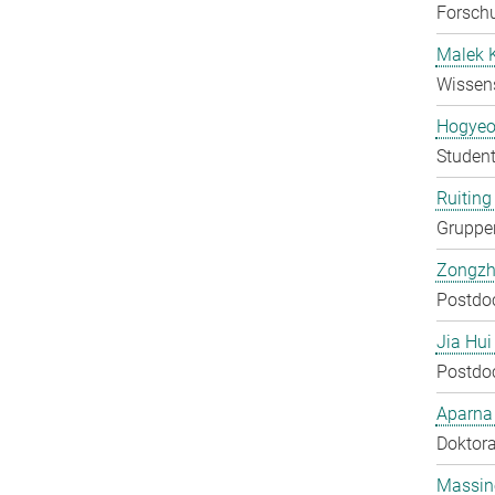
Forschu
Malek 
Wissens
Hogyeo
Student
Ruiting 
Gruppen
Zongzh
Postdo
Jia Hui
Postdo
Aparna
Doktora
Massin