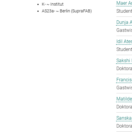
Maer A
K- ~ Institut
Student
AS23a- ~ Berlin (SupraFAB)
Dunja A
Gastwis
Idil Ate
Student
Sakshi 
Doktora
Francis
Gastwis
Matilde
Doktora
Sanska
Doktora