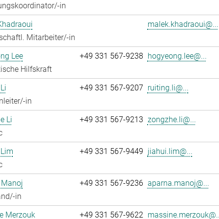
ngskoordinator/-in
Khadraoui
malek.khadraoui@...
chaftl. Mitarbeiter/-in
ng Lee
+49 331 567-9238
hogyeong.lee@...
ische Hilfskraft
Li
+49 331 567-9207
ruiting.li@...
leiter/-in
e Li
+49 331 567-9213
zongzhe.li@...
c
 Lim
+49 331 567-9449
jiahui.lim@...
c
 Manoj
+49 331 567-9236
aparna.manoj@...
nd/-in
e Merzouk
+49 331 567-9622
massine.merzouk@..