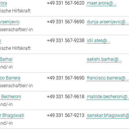
rora
+49 331 567-9620
maer.arora@...
ische Hilfskraft
rsenijevic
+49 331 567-9690
dunja.arsenijevic@...
senschaftler/-in
s
+49 331 567-9238
idil.ates@...
ische Hilfskraft
Barhai
sakshi.barhai@...
nd/-in
co Barrera
+49 331 567-9690
francisco.barrera@...
senschaftler/-in
 Becheroni
+49 331 567-9618
matilde.becheroni@..
nd/-in
r Bhagowati
+49 331 567-9213
sanskar.bhagowati@.
nd/-in