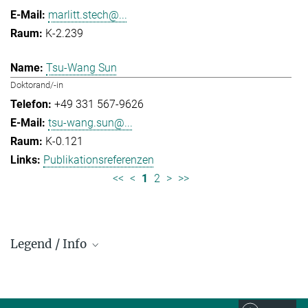
marlitt.stech@...
K-2.239
Tsu-Wang Sun
Doktorand/-in
+49 331 567-9626
tsu-wang.sun@...
K-0.121
Publikationsreferenzen
<<
<
1
2
>
>>
Legend / Info
Prefix and Extension:
Golm: +49 331 567 - ...