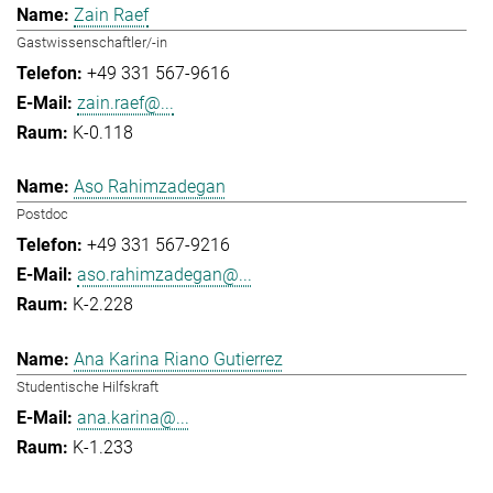
Zain Raef
Gastwissenschaftler/-in
+49 331 567-9616
zain.raef@...
K-0.118
Aso Rahimzadegan
Postdoc
+49 331 567-9216
aso.rahimzadegan@...
K-2.228
Ana Karina Riano Gutierrez
Studentische Hilfskraft
ana.karina@...
K-1.233