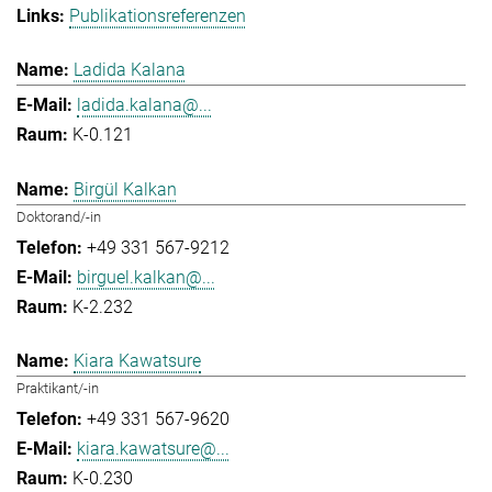
Publikationsreferenzen
Ladida Kalana
ladida.kalana@...
K-0.121
Birgül Kalkan
Doktorand/-in
+49 331 567-9212
birguel.kalkan@...
K-2.232
Kiara Kawatsure
Praktikant/-in
+49 331 567-9620
kiara.kawatsure@...
K-0.230