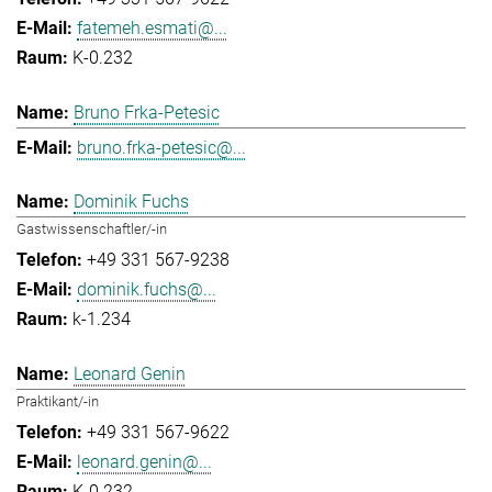
fatemeh.esmati@...
K-0.232
Bruno Frka-Petesic
bruno.frka-petesic@...
Dominik Fuchs
Gastwissenschaftler/-in
+49 331 567-9238
dominik.fuchs@...
k-1.234
Leonard Genin
Praktikant/-in
+49 331 567-9622
leonard.genin@...
K-0.232