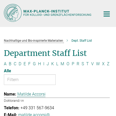
Hauptinhalt
Nachhaltige und Bio-inspirierte Materialien
Dept. Staff List
Department Staff List
A
B
C
D
E
F
G
H
I
J
K
L
M
O
P
R
S
T
V
W
X
Z
Alle
Matilde Accorsi
Doktorand/-in
+49 331 567-9634
matilde.accorsi@...