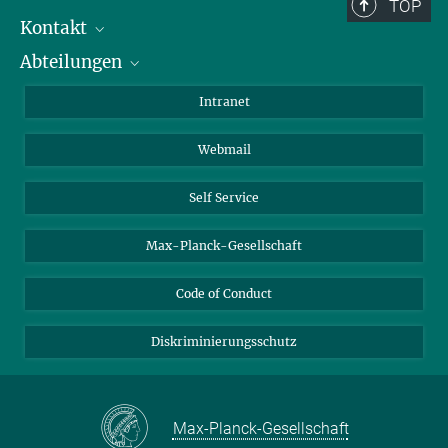
Berlin: +49 30 838 59-...
TOP
Kontakt
Room/Region codes:
Abteilungen
Mitarbeiterverzeichnis
Z- ~ Central building (Zentralgebäude)
Anfahrt
Biomaterialien
K- ~ Institut
Intranet
AS23a- ~ Berlin (SupraFAB)
Biomolekulare Systeme
Webmail
Kolloidchemie
Nachhaltige und Bio-inspirierte Materialien
Self Service
Max-Planck-Gesellschaft
Code of Conduct
Diskriminierungsschutz
Max-Planck-Gesellschaft