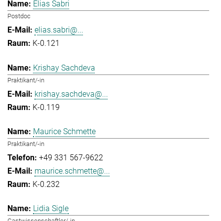
Elias Sabri
Postdoc
elias.sabri@...
K-0.121
Krishay Sachdeva
Praktikant/-in
krishay.sachdeva@...
K-0.119
Maurice Schmette
Praktikant/-in
+49 331 567-9622
maurice.schmette@...
K-0.232
Lidia Sigle
Gastwissenschaftler/-in