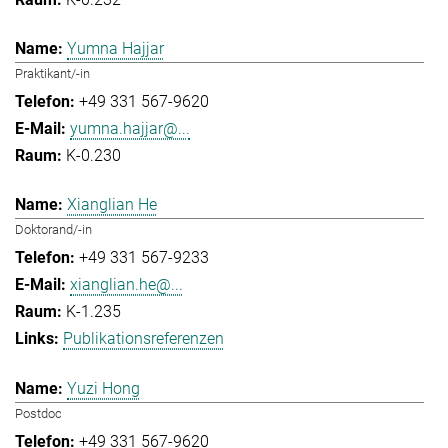
Yumna Hajjar
Praktikant/-in
+49 331 567-9620
yumna.hajjar@...
K-0.230
Xianglian He
Doktorand/-in
+49 331 567-9233
xianglian.he@...
K-1.235
Publikationsreferenzen
Yuzi Hong
Postdoc
+49 331 567-9620