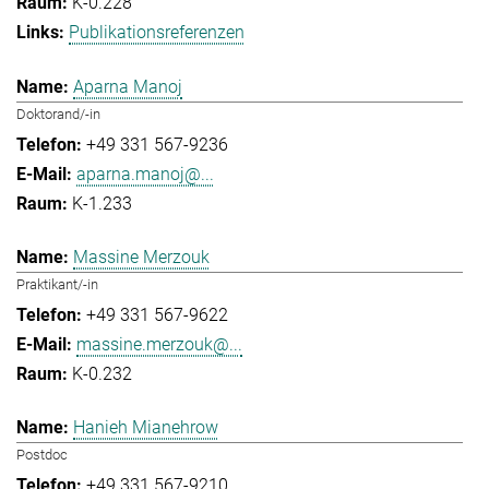
K-0.228
Publikationsreferenzen
Aparna Manoj
Doktorand/-in
+49 331 567-9236
aparna.manoj@...
K-1.233
Massine Merzouk
Praktikant/-in
+49 331 567-9622
massine.merzouk@...
K-0.232
Hanieh Mianehrow
Postdoc
+49 331 567-9210