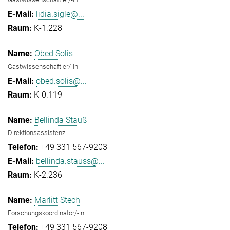
lidia.sigle@...
K-1.228
Obed Solis
Gastwissenschaftler/-in
obed.solis@...
K-0.119
Bellinda Stauß
Direktionsassistenz
+49 331 567-9203
bellinda.stauss@...
K-2.236
Marlitt Stech
Forschungskoordinator/-in
+49 331 567-9208