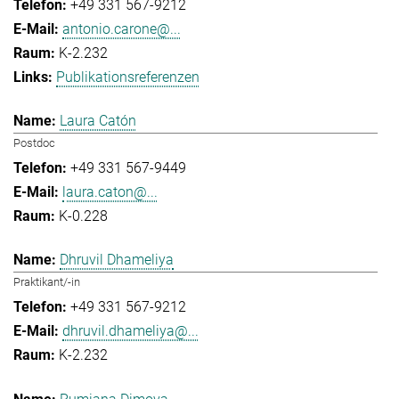
+49 331 567-9212
antonio.carone@...
K-2.232
Publikationsreferenzen
Laura Catón
Postdoc
+49 331 567-9449
laura.caton@...
K-0.228
Dhruvil Dhameliya
Praktikant/-in
+49 331 567-9212
dhruvil.dhameliya@...
K-2.232