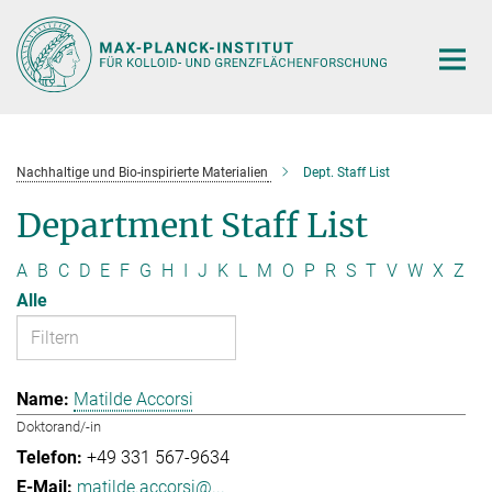
Hauptinhalt
Nachhaltige und Bio-inspirierte Materialien
Dept. Staff List
Department Staff List
A
B
C
D
E
F
G
H
I
J
K
L
M
O
P
R
S
T
V
W
X
Z
Alle
Matilde Accorsi
Doktorand/-in
+49 331 567-9634
matilde.accorsi@...