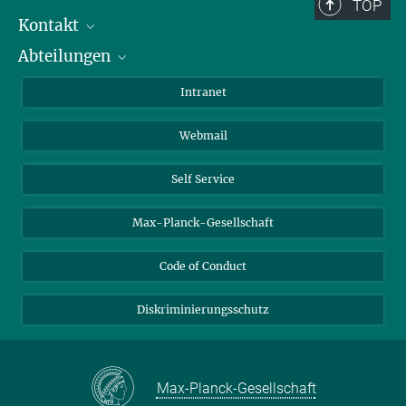
Berlin: +49 30 838 59-...
TOP
Kontakt
Room/Region codes:
Abteilungen
Mitarbeiterverzeichnis
Z- ~ Central building (Zentralgebäude)
Anfahrt
Biomaterialien
K- ~ Institut
Intranet
AS23a- ~ Berlin (SupraFAB)
Biomolekulare Systeme
Webmail
Kolloidchemie
Nachhaltige und Bio-inspirierte Materialien
Self Service
Max-Planck-Gesellschaft
Code of Conduct
Diskriminierungsschutz
Max-Planck-Gesellschaft