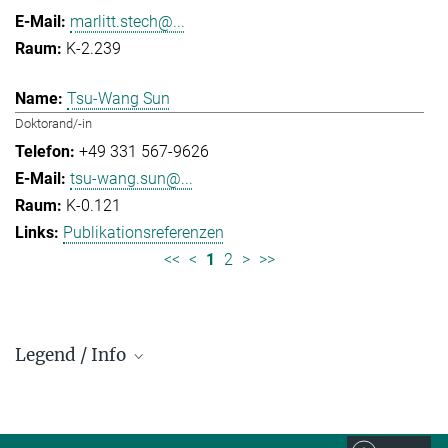
marlitt.stech@...
K-2.239
Tsu-Wang Sun
Doktorand/-in
+49 331 567-9626
tsu-wang.sun@...
K-0.121
Publikationsreferenzen
<<
<
1
2
>
>>
Legend / Info
Prefix and Extension:
Golm: +49 331 567 - ...