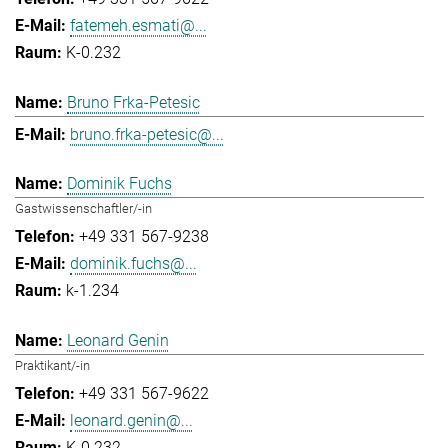
fatemeh.esmati@...
K-0.232
Bruno Frka-Petesic
bruno.frka-petesic@...
Dominik Fuchs
Gastwissenschaftler/-in
+49 331 567-9238
dominik.fuchs@...
k-1.234
Leonard Genin
Praktikant/-in
+49 331 567-9622
leonard.genin@...
K-0.232