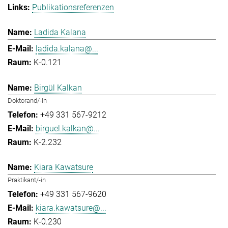
Publikationsreferenzen
Ladida Kalana
ladida.kalana@...
K-0.121
Birgül Kalkan
Doktorand/-in
+49 331 567-9212
birguel.kalkan@...
K-2.232
Kiara Kawatsure
Praktikant/-in
+49 331 567-9620
kiara.kawatsure@...
K-0.230