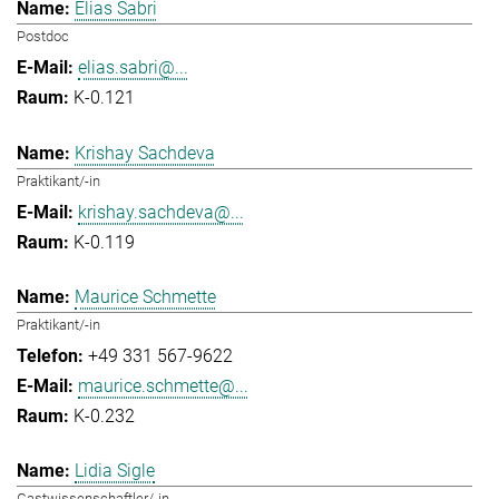
Elias Sabri
Postdoc
elias.sabri@...
K-0.121
Krishay Sachdeva
Praktikant/-in
krishay.sachdeva@...
K-0.119
Maurice Schmette
Praktikant/-in
+49 331 567-9622
maurice.schmette@...
K-0.232
Lidia Sigle
Gastwissenschaftler/-in