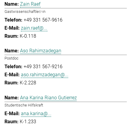
Zain Raef
Gastwissenschaftler/-in
+49 331 567-9616
zain.raef@...
K-0.118
Aso Rahimzadegan
Postdoc
+49 331 567-9216
aso.rahimzadegan@...
K-2.228
Ana Karina Riano Gutierrez
Studentische Hilfskraft
ana.karina@...
K-1.233