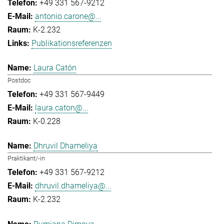
+49 331 567-9212
antonio.carone@...
K-2.232
Publikationsreferenzen
Laura Catón
Postdoc
+49 331 567-9449
laura.caton@...
K-0.228
Dhruvil Dhameliya
Praktikant/-in
+49 331 567-9212
dhruvil.dhameliya@...
K-2.232