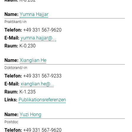
Yumna Hajjar
Praktikant/-in
+49 331 567-9620
yumna.hajjar@...
K-0.230
Xianglian He
Doktorand/-in
+49 331 567-9233
xianglian.he@...
K-1.235
Publikationsreferenzen
Yuzi Hong
Postdoc
+49 331 567-9620