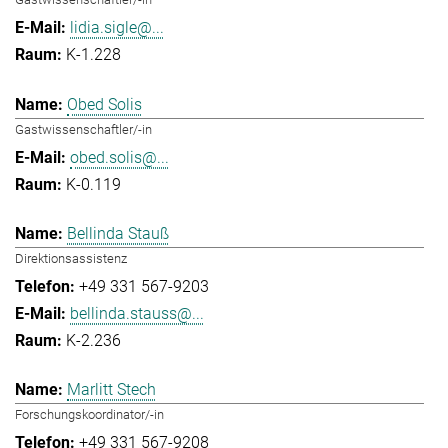
lidia.sigle@...
K-1.228
Obed Solis
Gastwissenschaftler/-in
obed.solis@...
K-0.119
Bellinda Stauß
Direktionsassistenz
+49 331 567-9203
bellinda.stauss@...
K-2.236
Marlitt Stech
Forschungskoordinator/-in
+49 331 567-9208