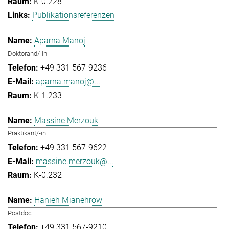
K-0.228
Publikationsreferenzen
Aparna Manoj
Doktorand/-in
+49 331 567-9236
aparna.manoj@...
K-1.233
Massine Merzouk
Praktikant/-in
+49 331 567-9622
massine.merzouk@...
K-0.232
Hanieh Mianehrow
Postdoc
+49 331 567-9210