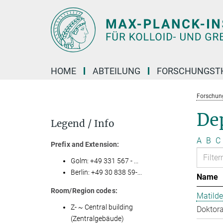
Hauptinhalt
HOME
ABTEILUNG
FORSCHUNGST
Forschun
Dep
Legend / Info
A
B
C
Prefix and Extension:
Golm: +49 331 567 - ...
Berlin: +49 30 838 59-...
Name
Room/Region codes:
Matilde
Z- ~ Central building
Doktora
(Zentralgebäude)