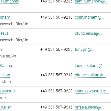
 Humphrey
+49 331 567-9236
sam.humphrey@...
c
Ingham
+49 331 567-9216
colin.ingham@...
senschaftler/-in
Jesus
bruno.jesus@...
senschaftler/-in
n
+49 331 567-9233
tony.jin@...
leiter/-in
 Kalana
ladida.kalana@...
Kalkan
+49 331 567-9212
birguel.kalkan@...
nd/-in
Kawatsure
+49 331 567-9620
kiara.kawatsure@...
ant/-in
 Keller
+49 331 567-9616
rafaela.keller@...