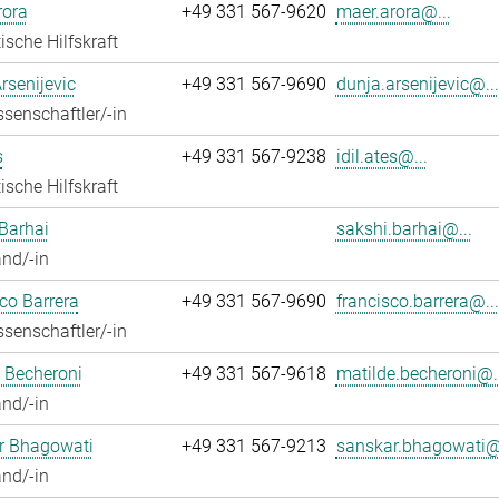
rora
+49 331 567-9620
maer.arora@...
ische Hilfskraft
rsenijevic
+49 331 567-9690
dunja.arsenijevic@...
senschaftler/-in
s
+49 331 567-9238
idil.ates@...
ische Hilfskraft
Barhai
sakshi.barhai@...
nd/-in
co Barrera
+49 331 567-9690
francisco.barrera@...
senschaftler/-in
 Becheroni
+49 331 567-9618
matilde.becheroni@..
nd/-in
r Bhagowati
+49 331 567-9213
sanskar.bhagowati@.
nd/-in