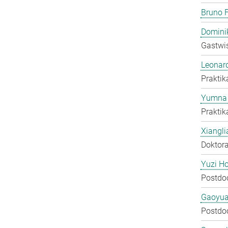
Bruno F
Domini
Gastwis
Leonar
Praktik
Yumna 
Praktik
Xiangli
Doktora
Yuzi H
Postdo
Gaoyua
Postdo