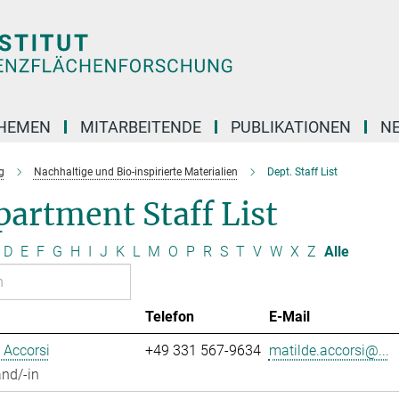
HEMEN
MITARBEITENDE
PUBLIKATIONEN
N
g
Nachhaltige und Bio-inspirierte Materialien
Dept. Staff List
artment Staff List
D
E
F
G
H
I
J
K
L
M
O
P
R
S
T
V
W
X
Z
Alle
Telefon
E-Mail
 Accorsi
+49 331 567-9634
matilde.accorsi@...
nd/-in