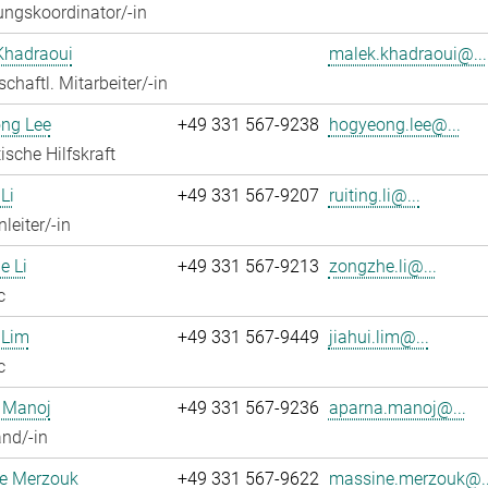
ngskoordinator/-in
Khadraoui
malek.khadraoui@...
chaftl. Mitarbeiter/-in
ng Lee
+49 331 567-9238
hogyeong.lee@...
ische Hilfskraft
Li
+49 331 567-9207
ruiting.li@...
leiter/-in
e Li
+49 331 567-9213
zongzhe.li@...
c
 Lim
+49 331 567-9449
jiahui.lim@...
c
 Manoj
+49 331 567-9236
aparna.manoj@...
nd/-in
e Merzouk
+49 331 567-9622
massine.merzouk@..