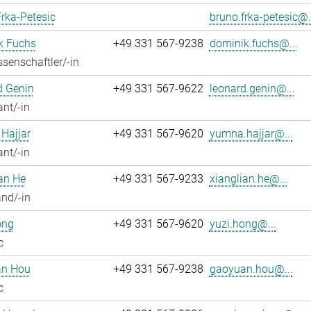
rka-Petesic
bruno.frka-petesic@.
k Fuchs
+49 331 567-9238
dominik.fuchs@...
senschaftler/-in
d Genin
+49 331 567-9622
leonard.genin@...
ant/-in
Hajjar
+49 331 567-9620
yumna.hajjar@...
ant/-in
an He
+49 331 567-9233
xianglian.he@...
nd/-in
ong
+49 331 567-9620
yuzi.hong@...
c
n Hou
+49 331 567-9238
gaoyuan.hou@...
c