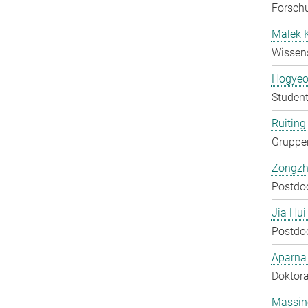
Forschu
Malek 
Wissens
Hogyeo
Student
Ruiting 
Gruppen
Zongzh
Postdo
Jia Hui
Postdo
Aparna
Doktora
Massin