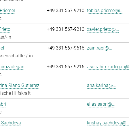
Priemel
+49 331 567-9210
tobias.priemel@...
c
Prieto
+49 331 567-9210
xavier.prieto@...
er/-in
ef
+49 331 567-9616
zain.raef@...
senschaftler/-in
himzadegan
+49 331 567-9216
aso.rahimzadegan@.
c
ina Riano Gutierrez
ana.karina@...
ische Hilfskraft
abri
elias.sabri@...
c
y Sachdeva
krishay.sachdeva@..