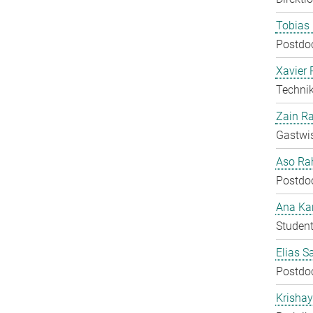
Tobias 
Postdo
Xavier 
Technik
Zain Ra
Gastwis
Aso Ra
Postdo
Ana Kar
Student
Elias S
Postdo
Krisha