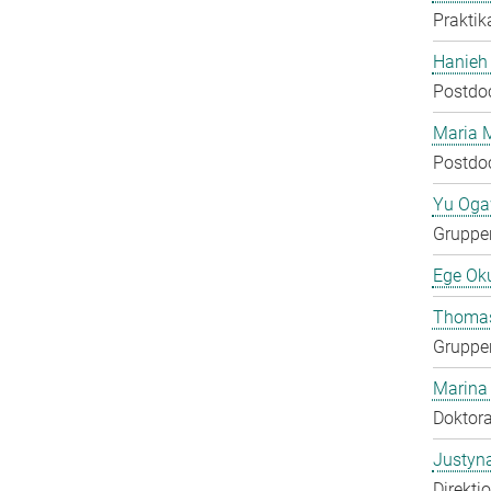
Praktik
Hanieh
Postdo
Maria 
Postdo
Yu Og
Gruppen
Ege Ok
Thomas
Gruppen
Marina
Doktora
Justyn
Direkti