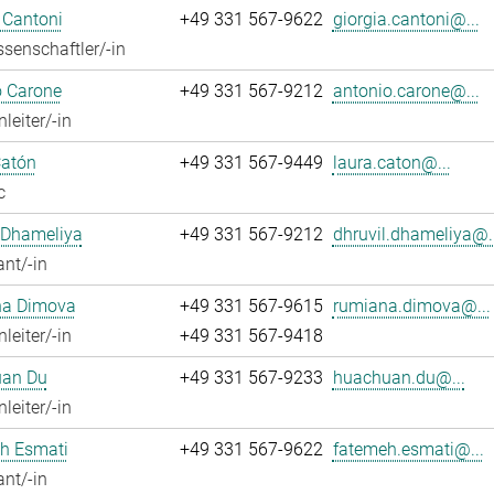
 Cantoni
+49 331 567-9622
giorgia.cantoni@...
senschaftler/-in
o Carone
+49 331 567-9212
antonio.carone@...
leiter/-in
Catón
+49 331 567-9449
laura.caton@...
c
 Dhameliya
+49 331 567-9212
dhruvil.dhameliya@..
ant/-in
a Dimova
+49 331 567-9615
rumiana.dimova@...
leiter/-in
+49 331 567-9418
an Du
+49 331 567-9233
huachuan.du@...
leiter/-in
h Esmati
+49 331 567-9622
fatemeh.esmati@...
ant/-in