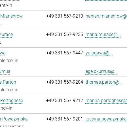
ant/-in
 Mianehrow
+49 331 567-9210
hanieh.mianehrow@.
c
Murace
+49 331 567-9235
maria.murace@...
c
awa
+49 331 567-9447
yu.ogawa@...
leiter/-in
umus
ege.okumus@...
 Parton
+49 331 567-9204
thomas.parton@...
leiter/-in
 Portoghese
+49 331 567-9212
marina.portoghese@.
nd/-in
a Powazynska
+49 331 567-9201
justyna.powazynska
onsassistenz