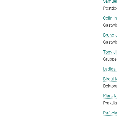
Samuel
Postdo
Colin 
Gastwis
Bruno 
Gastwis
Tony Ji
Gruppen
Ladida
Birgül 
Doktora
Kiara 
Praktik
Rafaela