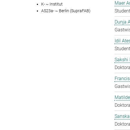
Maer A
K- ~ Institut
Student
AS23a- ~ Berlin (SupraFAB)
Dunja A
Gastwis
Idil Ate
Student
Sakshi 
Doktora
Francis
Gastwis
Matilde
Doktora
Sanska
Doktora