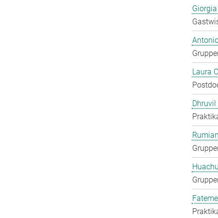
Giorgia
Gastwis
Antoni
Gruppen
Laura 
Postdo
Dhruvil
Praktik
Rumian
Gruppen
Huachu
Gruppen
Fateme
Praktik