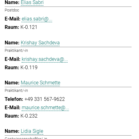
Elias Sabri
Postdoc
elias.sabri@...
K-0.121
Krishay Sachdeva
Praktikant/-in
krishay.sachdeva@...
K-0.119
Maurice Schmette
Praktikant/-in
+49 331 567-9622
maurice.schmette@...
K-0.232
Lidia Sigle
Gastwissenschaftler/-in