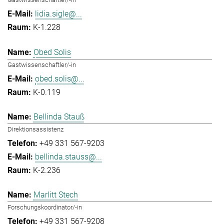
lidia.sigle@...
K-1.228
Obed Solis
Gastwissenschaftler/-in
obed.solis@...
K-0.119
Bellinda Stauß
Direktionsassistenz
+49 331 567-9203
bellinda.stauss@...
K-2.236
Marlitt Stech
Forschungskoordinator/-in
+49 331 567-9208