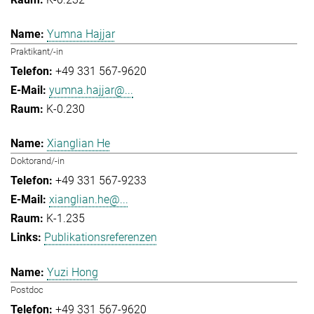
Yumna Hajjar
Praktikant/-in
+49 331 567-9620
yumna.hajjar@...
K-0.230
Xianglian He
Doktorand/-in
+49 331 567-9233
xianglian.he@...
K-1.235
Publikationsreferenzen
Yuzi Hong
Postdoc
+49 331 567-9620