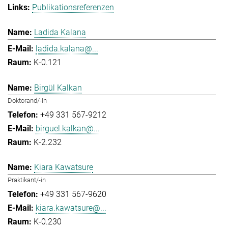
Publikationsreferenzen
Ladida Kalana
ladida.kalana@...
K-0.121
Birgül Kalkan
Doktorand/-in
+49 331 567-9212
birguel.kalkan@...
K-2.232
Kiara Kawatsure
Praktikant/-in
+49 331 567-9620
kiara.kawatsure@...
K-0.230