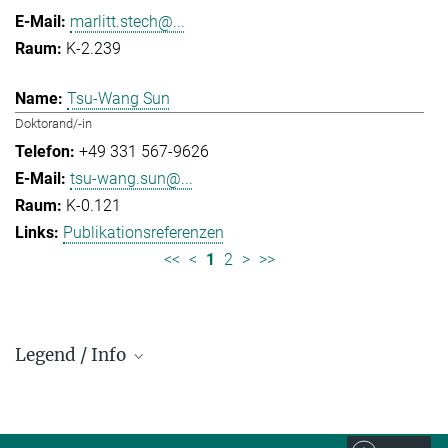
marlitt.stech@...
K-2.239
Tsu-Wang Sun
Doktorand/-in
+49 331 567-9626
tsu-wang.sun@...
K-0.121
Publikationsreferenzen
<<
<
1
2
>
>>
Legend / Info
Prefix and Extension:
Golm: +49 331 567 - ...