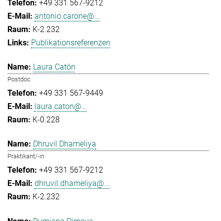
+49 331 567-9212
antonio.carone@...
K-2.232
Publikationsreferenzen
Laura Catón
Postdoc
+49 331 567-9449
laura.caton@...
K-0.228
Dhruvil Dhameliya
Praktikant/-in
+49 331 567-9212
dhruvil.dhameliya@...
K-2.232