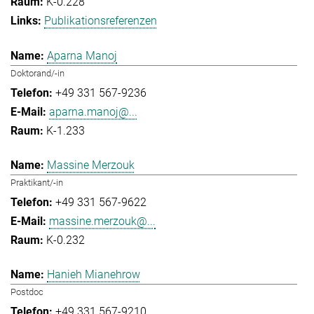
K-0.228
Publikationsreferenzen
Aparna Manoj
Doktorand/-in
+49 331 567-9236
aparna.manoj@...
K-1.233
Massine Merzouk
Praktikant/-in
+49 331 567-9622
massine.merzouk@...
K-0.232
Hanieh Mianehrow
Postdoc
+49 331 567-9210