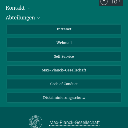
Berlin: +49 30 838 59-...
TOP
Kontakt
Room/Region codes:
Abteilungen
Mitarbeiterverzeichnis
Z- ~ Central building (Zentralgebäude)
Anfahrt
Biomaterialien
K- ~ Institut
Intranet
AS23a- ~ Berlin (SupraFAB)
Biomolekulare Systeme
Webmail
Kolloidchemie
Nachhaltige und Bio-inspirierte Materialien
Self Service
Max-Planck-Gesellschaft
Code of Conduct
Diskriminierungsschutz
Max-Planck-Gesellschaft