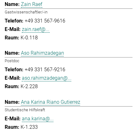
Zain Raef
Gastwissenschaftler/-in
+49 331 567-9616
zain.raef@...
K-0.118
Aso Rahimzadegan
Postdoc
+49 331 567-9216
aso.rahimzadegan@...
K-2.228
Ana Karina Riano Gutierrez
Studentische Hilfskraft
ana.karina@...
K-1.233