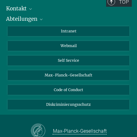
Berlin: +49 30 838 59-...
TOP
Kontakt
Room/Region codes:
Abteilungen
Mitarbeiterverzeichnis
Z- ~ Central building (Zentralgebäude)
Anfahrt
Biomaterialien
K- ~ Institut
Intranet
AS23a- ~ Berlin (SupraFAB)
Biomolekulare Systeme
Webmail
Kolloidchemie
Nachhaltige und Bio-inspirierte Materialien
Self Service
Max-Planck-Gesellschaft
Code of Conduct
Diskriminierungsschutz
Max-Planck-Gesellschaft