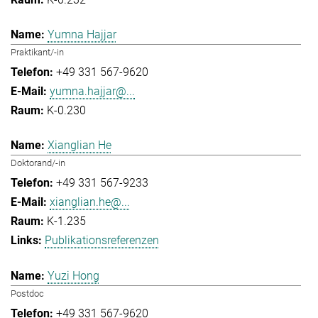
Yumna Hajjar
Praktikant/-in
+49 331 567-9620
yumna.hajjar@...
K-0.230
Xianglian He
Doktorand/-in
+49 331 567-9233
xianglian.he@...
K-1.235
Publikationsreferenzen
Yuzi Hong
Postdoc
+49 331 567-9620