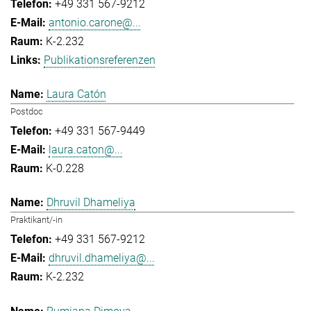
+49 331 567-9212
antonio.carone@...
K-2.232
Publikationsreferenzen
Laura Catón
Postdoc
+49 331 567-9449
laura.caton@...
K-0.228
Dhruvil Dhameliya
Praktikant/-in
+49 331 567-9212
dhruvil.dhameliya@...
K-2.232