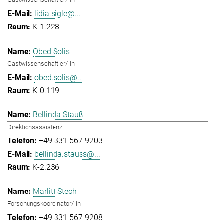
lidia.sigle@...
K-1.228
Obed Solis
Gastwissenschaftler/-in
obed.solis@...
K-0.119
Bellinda Stauß
Direktionsassistenz
+49 331 567-9203
bellinda.stauss@...
K-2.236
Marlitt Stech
Forschungskoordinator/-in
+49 331 567-9208