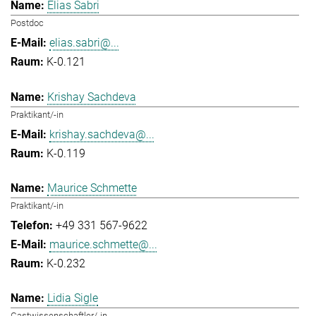
Elias Sabri
Postdoc
elias.sabri@...
K-0.121
Krishay Sachdeva
Praktikant/-in
krishay.sachdeva@...
K-0.119
Maurice Schmette
Praktikant/-in
+49 331 567-9622
maurice.schmette@...
K-0.232
Lidia Sigle
Gastwissenschaftler/-in