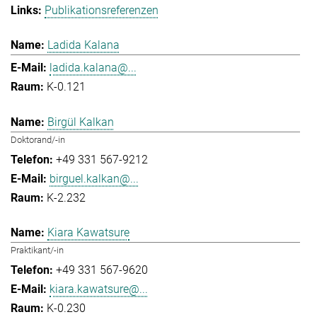
Publikationsreferenzen
Ladida Kalana
ladida.kalana@...
K-0.121
Birgül Kalkan
Doktorand/-in
+49 331 567-9212
birguel.kalkan@...
K-2.232
Kiara Kawatsure
Praktikant/-in
+49 331 567-9620
kiara.kawatsure@...
K-0.230