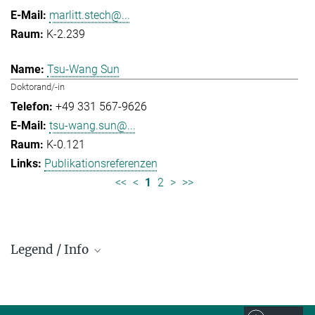
marlitt.stech@...
K-2.239
Tsu-Wang Sun
Doktorand/-in
+49 331 567-9626
tsu-wang.sun@...
K-0.121
Publikationsreferenzen
<<
<
1
2
>
>>
Legend / Info
Prefix and Extension:
Golm: +49 331 567 - ...