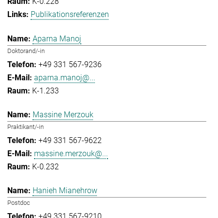
K-0.228
Publikationsreferenzen
Aparna Manoj
Doktorand/-in
+49 331 567-9236
aparna.manoj@...
K-1.233
Massine Merzouk
Praktikant/-in
+49 331 567-9622
massine.merzouk@...
K-0.232
Hanieh Mianehrow
Postdoc
+49 331 567-9210