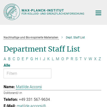
Hauptinhalt
Nachhaltige und Bio-inspirierte Materialien
Dept. Staff List
Department Staff List
A
B
C
D
E
F
G
H
I
J
K
L
M
O
P
R
S
T
V
W
X
Z
Alle
Matilde Accorsi
Doktorand/-in
+49 331 567-9634
matilde.accorsi@...