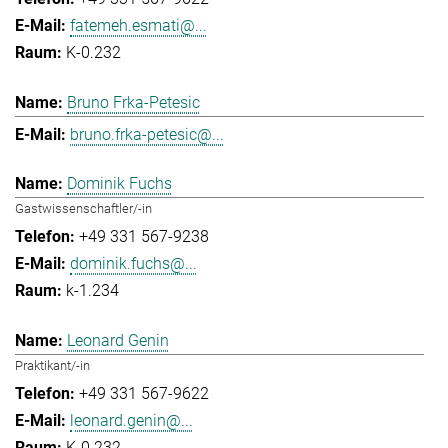
fatemeh.esmati@...
K-0.232
Bruno Frka-Petesic
bruno.frka-petesic@...
Dominik Fuchs
Gastwissenschaftler/-in
+49 331 567-9238
dominik.fuchs@...
k-1.234
Leonard Genin
Praktikant/-in
+49 331 567-9622
leonard.genin@...
K-0.232