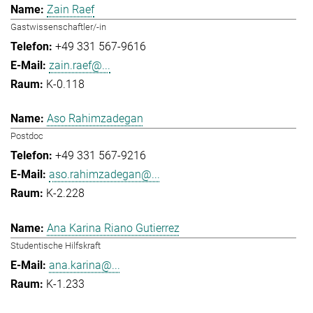
Zain Raef
Gastwissenschaftler/-in
+49 331 567-9616
zain.raef@...
K-0.118
Aso Rahimzadegan
Postdoc
+49 331 567-9216
aso.rahimzadegan@...
K-2.228
Ana Karina Riano Gutierrez
Studentische Hilfskraft
ana.karina@...
K-1.233