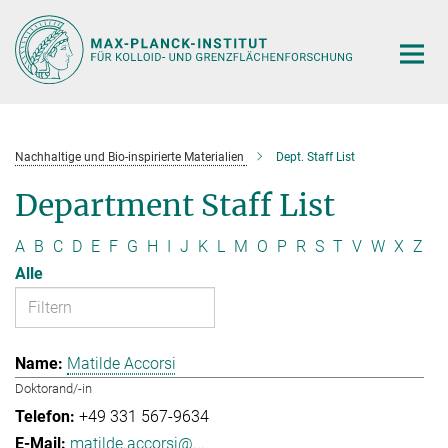
Hauptinhalt
Nachhaltige und Bio-inspirierte Materialien
Dept. Staff List
Department Staff List
A
B
C
D
E
F
G
H
I
J
K
L
M
O
P
R
S
T
V
W
X
Z
Alle
Matilde Accorsi
Doktorand/-in
+49 331 567-9634
matilde.accorsi@...