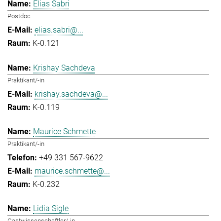
Elias Sabri
Postdoc
elias.sabri@...
K-0.121
Krishay Sachdeva
Praktikant/-in
krishay.sachdeva@...
K-0.119
Maurice Schmette
Praktikant/-in
+49 331 567-9622
maurice.schmette@...
K-0.232
Lidia Sigle
Gastwissenschaftler/-in