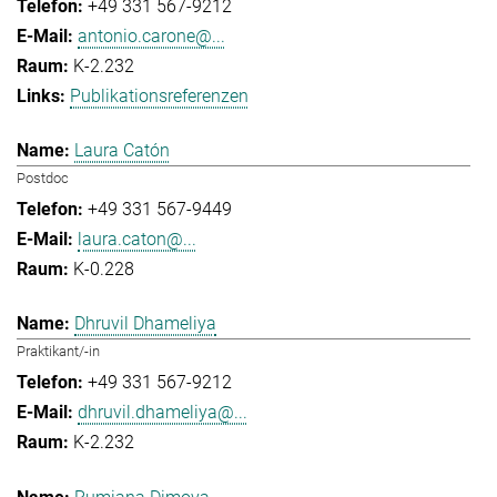
+49 331 567-9212
antonio.carone@...
K-2.232
Publikationsreferenzen
Laura Catón
Postdoc
+49 331 567-9449
laura.caton@...
K-0.228
Dhruvil Dhameliya
Praktikant/-in
+49 331 567-9212
dhruvil.dhameliya@...
K-2.232