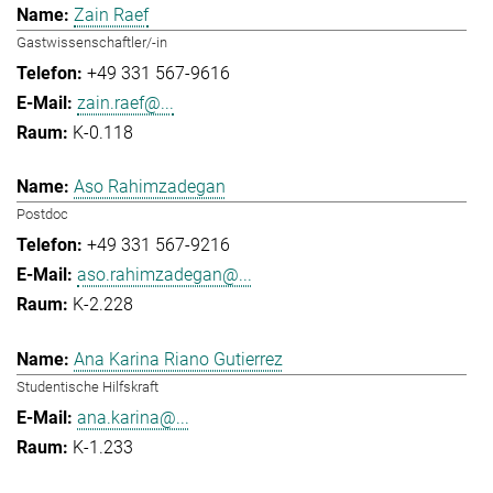
Zain Raef
Gastwissenschaftler/-in
+49 331 567-9616
zain.raef@...
K-0.118
Aso Rahimzadegan
Postdoc
+49 331 567-9216
aso.rahimzadegan@...
K-2.228
Ana Karina Riano Gutierrez
Studentische Hilfskraft
ana.karina@...
K-1.233