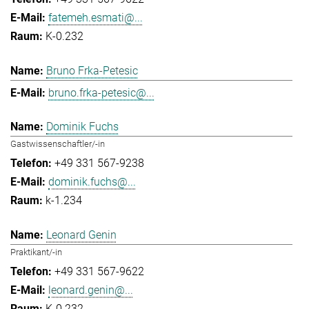
fatemeh.esmati@...
K-0.232
Bruno Frka-Petesic
bruno.frka-petesic@...
Dominik Fuchs
Gastwissenschaftler/-in
+49 331 567-9238
dominik.fuchs@...
k-1.234
Leonard Genin
Praktikant/-in
+49 331 567-9622
leonard.genin@...
K-0.232