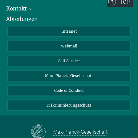
Berlin: +49 30 838 59-...
TOP
Kontakt
Room/Region codes:
Abteilungen
Mitarbeiterverzeichnis
Z- ~ Central building (Zentralgebäude)
Anfahrt
Biomaterialien
K- ~ Institut
Intranet
AS23a- ~ Berlin (SupraFAB)
Biomolekulare Systeme
Webmail
Kolloidchemie
Nachhaltige und Bio-inspirierte Materialien
Self Service
Max-Planck-Gesellschaft
Code of Conduct
Diskriminierungsschutz
Max-Planck-Gesellschaft