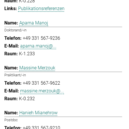
K-0.228
Publikationsreferenzen
Aparna Manoj
Doktorand/-in
+49 331 567-9236
aparna.manoj@...
K-1.233
Massine Merzouk
Praktikant/-in
+49 331 567-9622
massine.merzouk@...
K-0.232
Hanieh Mianehrow
Postdoc
+49 331 567-9210