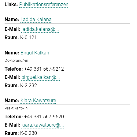
Publikationsreferenzen
Ladida Kalana
ladida.kalana@...
K-0.121
Birgül Kalkan
Doktorand/-in
+49 331 567-9212
birguel.kalkan@...
K-2.232
Kiara Kawatsure
Praktikant/-in
+49 331 567-9620
kiara.kawatsure@...
K-0.230