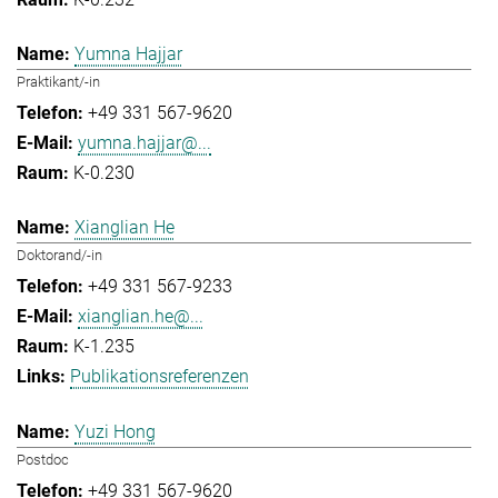
Yumna Hajjar
Praktikant/-in
+49 331 567-9620
yumna.hajjar@...
K-0.230
Xianglian He
Doktorand/-in
+49 331 567-9233
xianglian.he@...
K-1.235
Publikationsreferenzen
Yuzi Hong
Postdoc
+49 331 567-9620