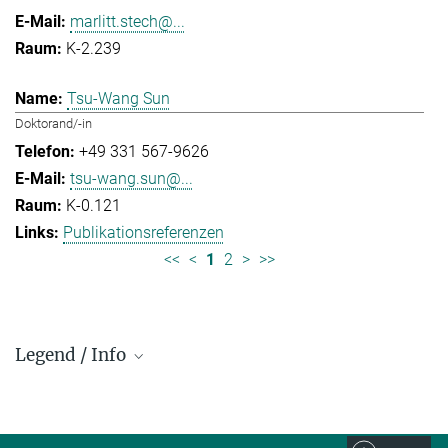
marlitt.stech@...
K-2.239
Tsu-Wang Sun
Doktorand/-in
+49 331 567-9626
tsu-wang.sun@...
K-0.121
Publikationsreferenzen
<<
<
1
2
>
>>
Legend / Info
Prefix and Extension:
Golm: +49 331 567 - ...