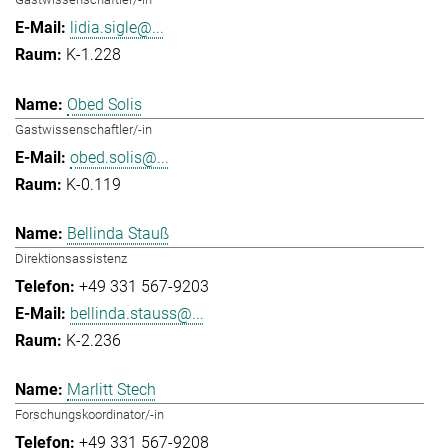
lidia.sigle@...
K-1.228
Obed Solis
Gastwissenschaftler/-in
obed.solis@...
K-0.119
Bellinda Stauß
Direktionsassistenz
+49 331 567-9203
bellinda.stauss@...
K-2.236
Marlitt Stech
Forschungskoordinator/-in
+49 331 567-9208