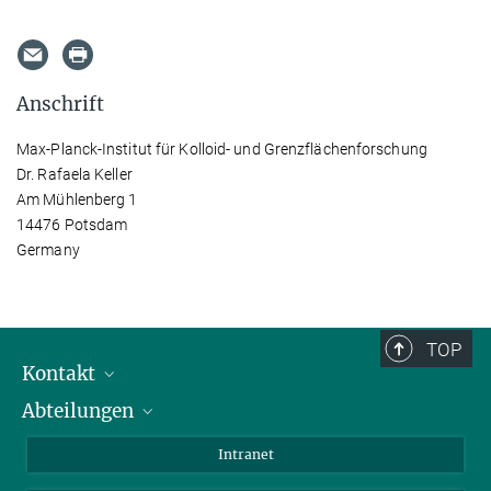
Anschrift
Max-Planck-Institut für Kolloid- und Grenzflächenforschung
Dr. Rafaela Keller
Am Mühlenberg 1
14476 Potsdam
Germany
TOP
Kontakt
Abteilungen
Mitarbeiterverzeichnis
Anfahrt
Biomaterialien
Intranet
Biomolekulare Systeme