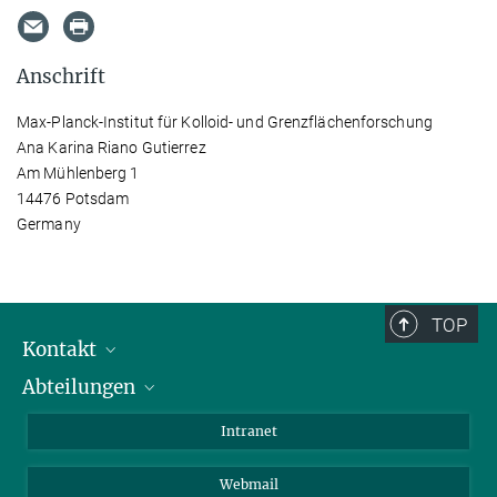
Anschrift
Max-Planck-Institut für Kolloid- und Grenzflächenforschung
Ana Karina Riano Gutierrez
Am Mühlenberg 1
14476 Potsdam
Germany
TOP
Kontakt
Abteilungen
Mitarbeiterverzeichnis
Anfahrt
Biomaterialien
Intranet
Biomolekulare Systeme
Webmail