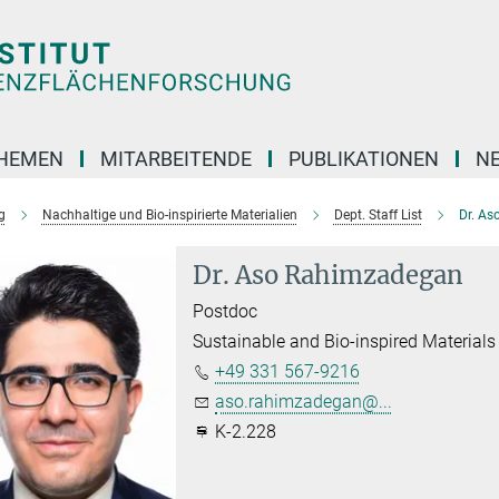
HEMEN
MITARBEITENDE
PUBLIKATIONEN
N
g
Nachhaltige und Bio-inspirierte Materialien
Dept. Staff List
Dr. A
Dr. Aso Rahimzadegan
Postdoc
Sustainable and Bio-inspired Materials
+49 331 567-9216
aso.rahimzadegan@...
K-2.228