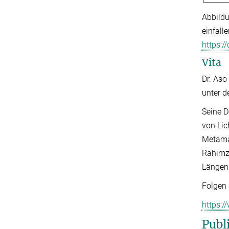
Abbildu
einfall
https:
Vita
Dr. Aso
unter d
Seine D
von Li
Metamat
Rahimza
Längens
Folgen 
https:
Publ