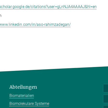
//scholar.google.de/citations?user=gLnNJA4AAAAJ&hl=en
n
//www.linkedin.com/in/aso-rahimzadegan/
Abteilungen
Biomaterialien
Biomolekulare Systeme