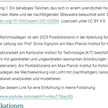
ng 1: Ein beliebiges Teilchen, das sich in einem unendlichen
enden Welle und der nachfolgenden Streuwelle beleuchtet wird.
//doi.org/10.1002/adom.202102059
. Lizenziert unter CC BY 4.0.
 Rahimzadegan ist seit 2023 Postdoktorand in der Abteilung für
er Leitung von Prof. Silvia Vignolini am Max-Planck-Institut fü
oktorarbeit am Karlsruher Institut für Technologie (KIT) beschä
cht mit geordneten und ungeordneten resonanten Anordnungen 
erialien). Als Postdoktorand am Max-Planck-Institut für Koll
degan die Wechselwirkung von Licht mit (nachhaltigen) nanost
kalen analysieren und modellieren.
Sie diesem Link für eine Einführung in meine Forschung:
//www.youtube.com/watch?v=NuyT7bqnj3Q
ikationen