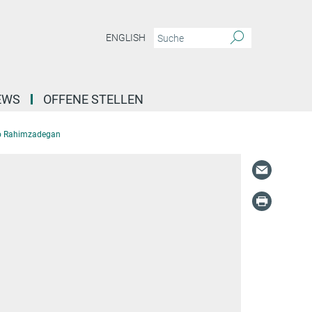
ENGLISH
EWS
OFFENE STELLEN
so Rahimzadegan