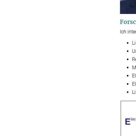
Forsc
Ich int
L
U
R
M
E
E
L