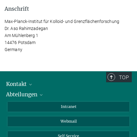
Anschrift
Max-Planck-Institut für Kolloid- und Grenzflächenforschung
Dr. Aso Rahimzadegan
Am Mühlenberg 1
14476 Potsdam
Germany
TOP
Kontakt
Abteilungen
Mitarbeiterverzeichnis
Anfahrt
Biomaterialien
Intranet
Biomolekulare Systeme
Webmail
Kolloidchemie
Nachhaltige und Bio-inspirierte Materialien
Self Service