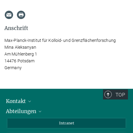
Anschrift
Max-Planck-Institut für Kolloid- und Grenzflächenforschung
Mina Aleksanyan
Am Mühlenberg 1
14476 Potsdam
Germany
TOP
Kontakt
Abteilungen
Mitarbeiterverzeichnis
Anfahrt
Biomaterialien
Intranet
Biomolekulare Systeme