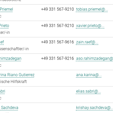
Priemel
+49 331 567-9210
tobias.priemel@...
c
Prieto
+49 331 567-9210
xavier.prieto@...
er/-in
ef
+49 331 567-9616
zain.raef@...
senschaftler/-in
himzadegan
+49 331 567-9216
aso.rahimzadegan@.
c
ina Riano Gutierrez
ana.karina@...
ische Hilfskraft
abri
elias.sabri@...
c
y Sachdeva
krishay.sachdeva@..