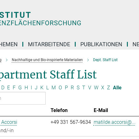
HEMEN
MITARBEITENDE
PUBLIKATIONEN
N
g
Nachhaltige und Bio-inspirierte Materialien
Dept. Staff List
artment Staff List
D
E
F
G
H
I
J
K
L
M
O
P
R
S
T
V
W
X
Z
Alle
Telefon
E-Mail
 Accorsi
+49 331 567-9634
matilde.accorsi@...
nd/-in