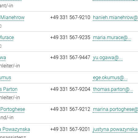
ant/-in
 Mianehrow
+49 331 567-9210
hanieh.mianehrow@.
c
Murace
+49 331 567-9235
maria.murace@...
c
awa
+49 331 567-9447
yu.ogawa@...
leiter/-in
umus
ege.okumus@...
 Parton
+49 331 567-9204
thomas.parton@...
leiter/-in
 Portoghese
+49 331 567-9212
marina.portoghese@.
nd/-in
a Powazynska
+49 331 567-9201
justyna.powazynska
onsassistenz