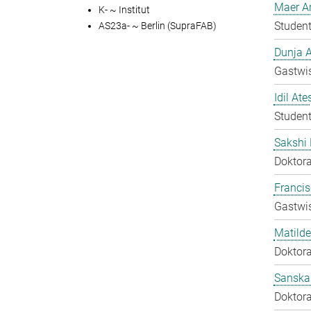
Maer A
K- ~ Institut
Student
AS23a- ~ Berlin (SupraFAB)
Dunja A
Gastwis
Idil Ate
Student
Sakshi 
Doktora
Francis
Gastwis
Matilde
Doktora
Sanska
Doktora