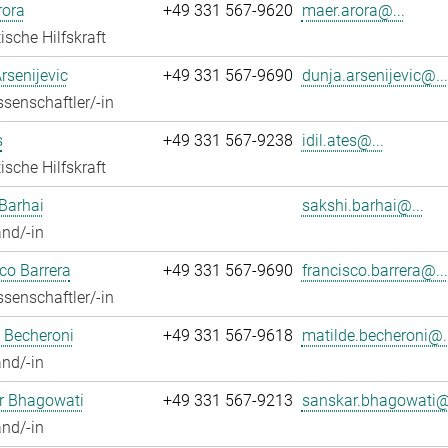
rora
+49 331 567-9620
maer.arora@...
ische Hilfskraft
rsenijevic
+49 331 567-9690
dunja.arsenijevic@...
senschaftler/-in
s
+49 331 567-9238
idil.ates@...
ische Hilfskraft
Barhai
sakshi.barhai@...
nd/-in
co Barrera
+49 331 567-9690
francisco.barrera@...
senschaftler/-in
 Becheroni
+49 331 567-9618
matilde.becheroni@..
nd/-in
r Bhagowati
+49 331 567-9213
sanskar.bhagowati@.
nd/-in