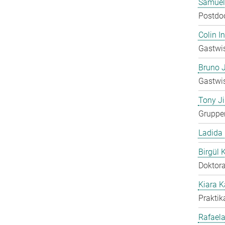
Samuel
Postdo
Colin 
Gastwis
Bruno 
Gastwis
Tony Ji
Gruppen
Ladida
Birgül 
Doktora
Kiara 
Praktik
Rafaela