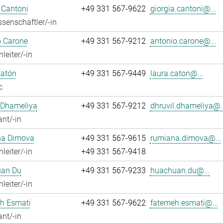
 Cantoni
+49 331 567-9622
giorgia.cantoni@...
senschaftler/-in
o Carone
+49 331 567-9212
antonio.carone@...
leiter/-in
Catón
+49 331 567-9449
laura.caton@...
c
 Dhameliya
+49 331 567-9212
dhruvil.dhameliya@..
ant/-in
a Dimova
+49 331 567-9615
rumiana.dimova@...
leiter/-in
+49 331 567-9418
an Du
+49 331 567-9233
huachuan.du@...
leiter/-in
h Esmati
+49 331 567-9622
fatemeh.esmati@...
ant/-in