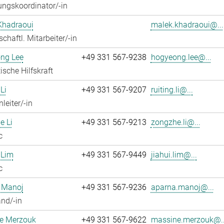
ngskoordinator/-in
Khadraoui
malek.khadraoui@...
chaftl. Mitarbeiter/-in
ng Lee
+49 331 567-9238
hogyeong.lee@...
ische Hilfskraft
Li
+49 331 567-9207
ruiting.li@...
leiter/-in
e Li
+49 331 567-9213
zongzhe.li@...
c
 Lim
+49 331 567-9449
jiahui.lim@...
c
 Manoj
+49 331 567-9236
aparna.manoj@...
nd/-in
e Merzouk
+49 331 567-9622
massine.merzouk@..