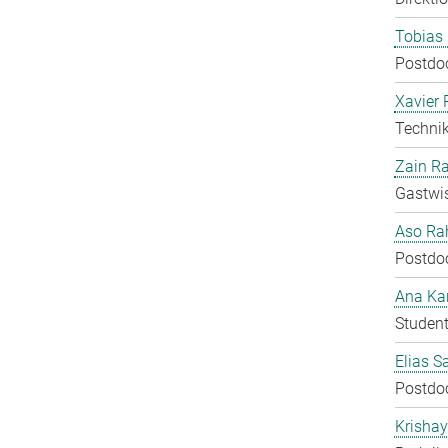
Tobias 
Postdo
Xavier 
Technik
Zain Ra
Gastwis
Aso Ra
Postdo
Ana Kar
Student
Elias S
Postdo
Krisha