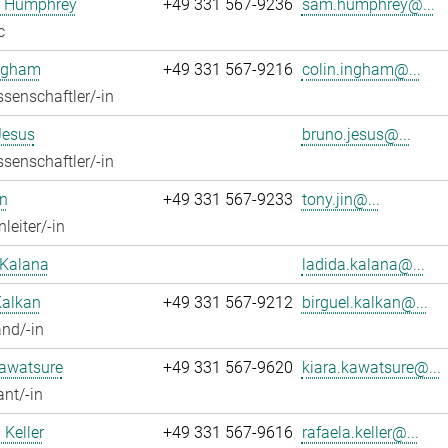
 Humphrey
+49 331 567-9236
sam.humphrey@...
c
Ingham
+49 331 567-9216
colin.ingham@...
senschaftler/-in
Jesus
bruno.jesus@...
senschaftler/-in
n
+49 331 567-9233
tony.jin@...
leiter/-in
 Kalana
ladida.kalana@...
Kalkan
+49 331 567-9212
birguel.kalkan@...
nd/-in
Kawatsure
+49 331 567-9620
kiara.kawatsure@...
ant/-in
 Keller
+49 331 567-9616
rafaela.keller@...