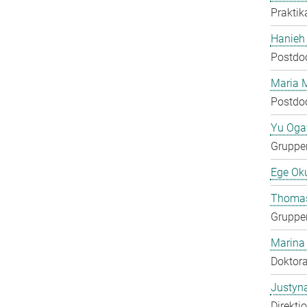
Praktik
Hanieh
Postdo
Maria 
Postdo
Yu Og
Gruppen
Ege Ok
Thomas
Gruppen
Marina
Doktora
Justyn
Direkti