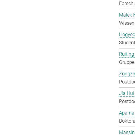
Forschu
Malek 
Wissens
Hogyeo
Student
Ruiting 
Gruppen
Zongzh
Postdo
Jia Hui
Postdo
Aparna
Doktora
Massin