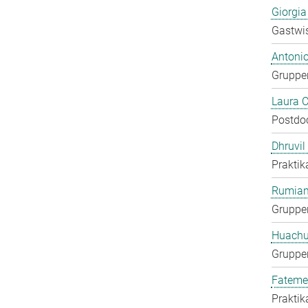
Giorgia
Gastwis
Antoni
Gruppen
Laura 
Postdo
Dhruvil
Praktik
Rumian
Gruppen
Huachu
Gruppen
Fateme
Praktik