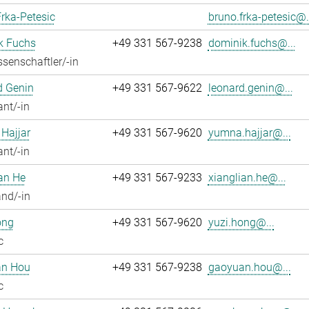
rka-Petesic
bruno.frka-petesic@.
k Fuchs
+49 331 567-9238
dominik.fuchs@...
senschaftler/-in
d Genin
+49 331 567-9622
leonard.genin@...
ant/-in
Hajjar
+49 331 567-9620
yumna.hajjar@...
ant/-in
an He
+49 331 567-9233
xianglian.he@...
nd/-in
ong
+49 331 567-9620
yuzi.hong@...
c
n Hou
+49 331 567-9238
gaoyuan.hou@...
c