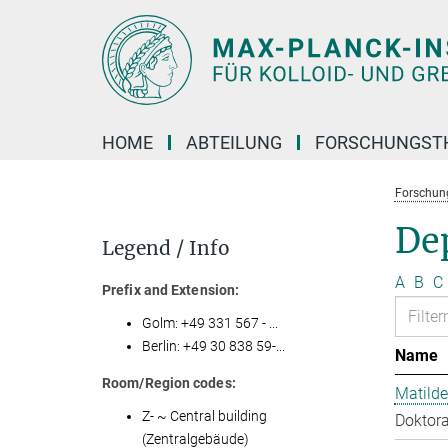
Hauptinhalt
HOME
ABTEILUNG
FORSCHUNGST
Forschun
Dep
Legend / Info
A
B
C
Prefix and Extension:
Golm: +49 331 567 - ...
Berlin: +49 30 838 59-...
Name
Room/Region codes:
Matilde
Z- ~ Central building
Doktora
(Zentralgebäude)