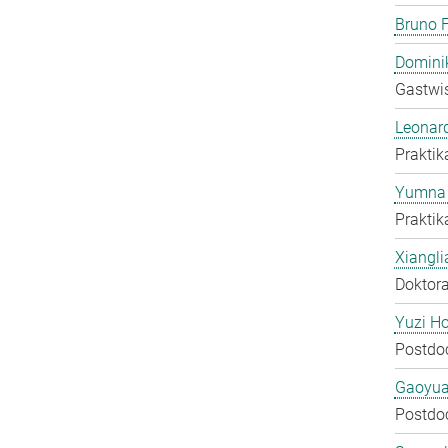
Bruno F
Domini
Gastwis
Leonar
Praktik
Yumna 
Praktik
Xiangli
Doktora
Yuzi H
Postdo
Gaoyua
Postdo