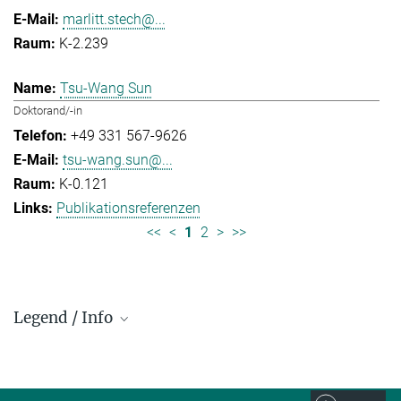
marlitt.stech@...
K-2.239
Tsu-Wang Sun
Doktorand/-in
+49 331 567-9626
tsu-wang.sun@...
K-0.121
Publikationsreferenzen
<<
<
1
2
>
>>
Legend / Info
Prefix and Extension:
Golm: +49 331 567 - ...