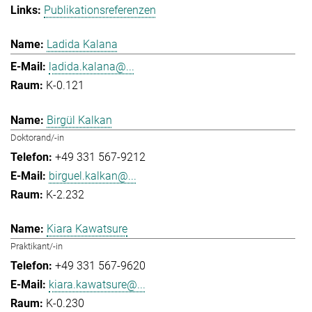
Publikationsreferenzen
Ladida Kalana
ladida.kalana@...
K-0.121
Birgül Kalkan
Doktorand/-in
+49 331 567-9212
birguel.kalkan@...
K-2.232
Kiara Kawatsure
Praktikant/-in
+49 331 567-9620
kiara.kawatsure@...
K-0.230