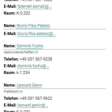
fatemeh.esmati@...
K-0.232
Bruno Frka-Petesic
bruno.frka-petesic@...
Dominik Fuchs
Gastwissenschaftler/-in
+49 331 567-9238
dominik.fuchs@...
k-1.234
Leonard Genin
Praktikant/-in
+49 331 567-9622
leonard.genin@...
K-0.232