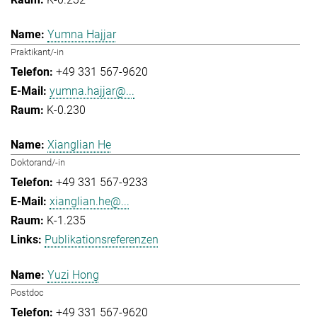
Yumna Hajjar
Praktikant/-in
+49 331 567-9620
yumna.hajjar@...
K-0.230
Xianglian He
Doktorand/-in
+49 331 567-9233
xianglian.he@...
K-1.235
Publikationsreferenzen
Yuzi Hong
Postdoc
+49 331 567-9620