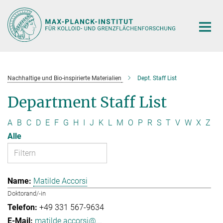
Hauptinhalt
Nachhaltige und Bio-inspirierte Materialien
Dept. Staff List
Department Staff List
A
B
C
D
E
F
G
H
I
J
K
L
M
O
P
R
S
T
V
W
X
Z
Alle
Matilde Accorsi
Doktorand/-in
+49 331 567-9634
matilde.accorsi@...