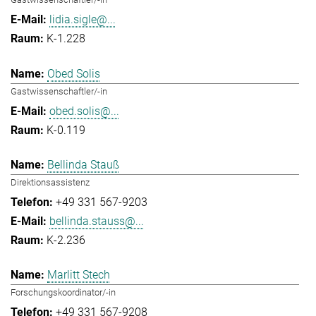
lidia.sigle@...
K-1.228
Obed Solis
Gastwissenschaftler/-in
obed.solis@...
K-0.119
Bellinda Stauß
Direktionsassistenz
+49 331 567-9203
bellinda.stauss@...
K-2.236
Marlitt Stech
Forschungskoordinator/-in
+49 331 567-9208