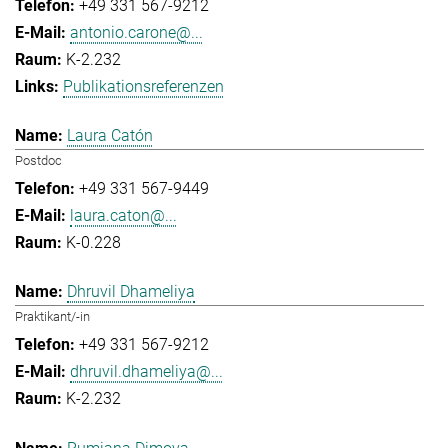
+49 331 567-9212
antonio.carone@...
K-2.232
Publikationsreferenzen
Laura Catón
Postdoc
+49 331 567-9449
laura.caton@...
K-0.228
Dhruvil Dhameliya
Praktikant/-in
+49 331 567-9212
dhruvil.dhameliya@...
K-2.232