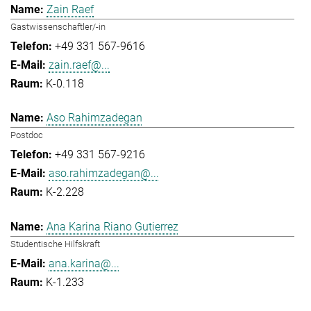
Zain Raef
Gastwissenschaftler/-in
+49 331 567-9616
zain.raef@...
K-0.118
Aso Rahimzadegan
Postdoc
+49 331 567-9216
aso.rahimzadegan@...
K-2.228
Ana Karina Riano Gutierrez
Studentische Hilfskraft
ana.karina@...
K-1.233