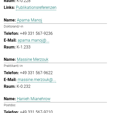
K-0.228
Publikationsreferenzen
Aparna Manoj
Doktorand/-in
+49 331 567-9236
aparna.manoj@...
K-1.233
Massine Merzouk
Praktikant/-in
+49 331 567-9622
massine.merzouk@...
K-0.232
Hanieh Mianehrow
Postdoc
+49 331 567-9210