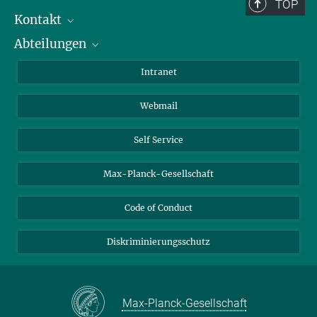
Berlin: +49 30 838 59-...
TOP
Kontakt
Room/Region codes:
Abteilungen
Mitarbeiterverzeichnis
Z- ~ Central building (Zentralgebäude)
Anfahrt
Biomaterialien
K- ~ Institut
Intranet
AS23a- ~ Berlin (SupraFAB)
Biomolekulare Systeme
Webmail
Kolloidchemie
Nachhaltige und Bio-inspirierte Materialien
Self Service
Max-Planck-Gesellschaft
Code of Conduct
Diskriminierungsschutz
Max-Planck-Gesellschaft