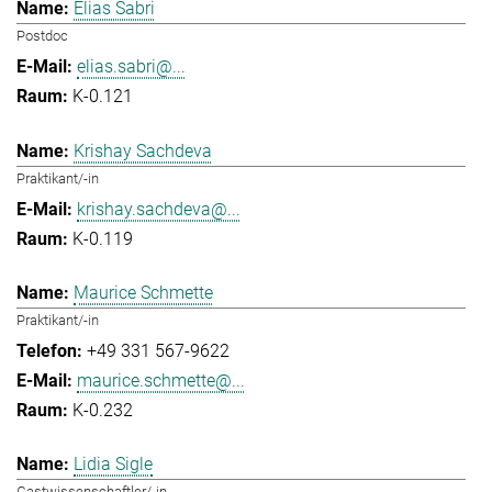
Elias Sabri
Postdoc
elias.sabri@...
K-0.121
Krishay Sachdeva
Praktikant/-in
krishay.sachdeva@...
K-0.119
Maurice Schmette
Praktikant/-in
+49 331 567-9622
maurice.schmette@...
K-0.232
Lidia Sigle
Gastwissenschaftler/-in